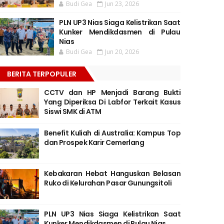
Budi Gea
Jun 23, 2026
PLN UP3 Nias Siaga Kelistrikan Saat
Kunker Mendikdasmen di Pulau
Nias
Budi Gea
Jun 20, 2026
BERITA TERPOPULER
CCTV dan HP Menjadi Barang Bukti
Yang Diperiksa Di Labfor Terkait Kasus
Siswi SMK di ATM
Benefit Kuliah di Australia: Kampus Top
dan Prospek Karir Cemerlang
Kebakaran Hebat Hanguskan Belasan
Ruko di Kelurahan Pasar Gunungsitoli
PLN UP3 Nias Siaga Kelistrikan Saat
Kunker Mendikdasmen di Pulau Nias