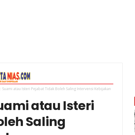
 Suami atau Isteri Pejabat Tidak Boleh Saling Intervensi Kebijakan
ami atau Isteri
oleh Saling