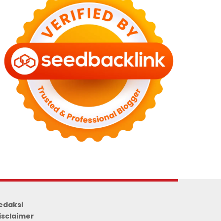
edaksi
isclaimer