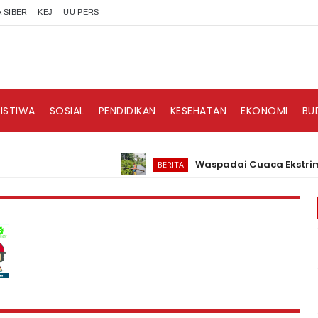
 SIBER
KEJ
UU PERS
RISTIWA
SOSIAL
PENDIDIKAN
KESEHATAN
EKONOMI
BU
Waspadai Cuaca Ekstrim, PLN N
BERITA