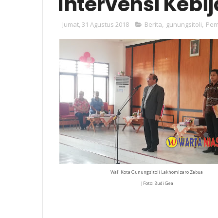
Intervensi Kebi
Jumat, 31 Agustus 2018
Berita
,
gunungsitoli
,
Pem
Wali Kota Gunungsitoli Lakhomizaro Zebua
|Foto: Budi Gea