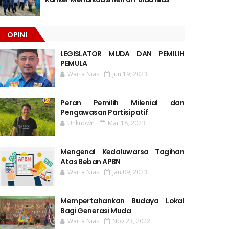
OPINI
LEGISLATOR MUDA DAN PEMILIH
PEMULA
Warta Nias
Jun 19, 2023
Peran Pemilih Milenial dan
Pengawasan Partisipatif
Unknown
Mar 18, 2023
Mengenal Kedaluwarsa Tagihan
Atas Beban APBN
Warta Nias
Jan 09, 2023
Mempertahankan Budaya Lokal
Bagi Generasi Muda
Warta Nias
Nov 23, 2022