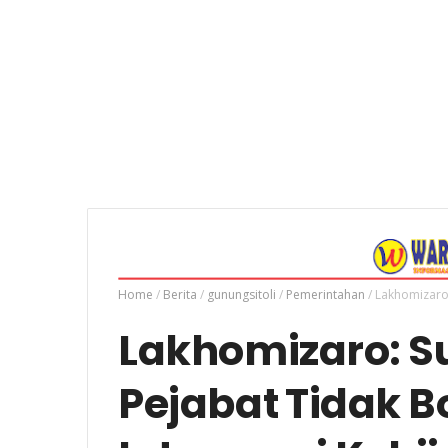
Home
/
Berita
/
gunungsitoli
/
Pemerintahan
/
Lakhomizaro:
Lakhomizaro: Su
Pejabat Tidak B