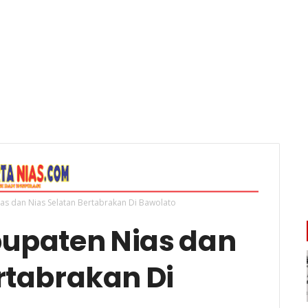
as dan Nias Selatan Bertabrakan Di Bawolato
bupaten Nias dan
rtabrakan Di