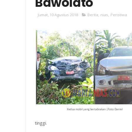
Bawolato
Jumat, 10 Agustus 2018
Berita
,
nias
,
Peristiwa
Kedua mobil yang bertabrakan |Foto: Daniel
tinggi.