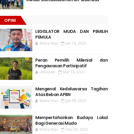
OPINI
LEGISLATOR MUDA DAN PEMILIH
PEMULA
Warta Nias
Jun 19, 2023
Peran Pemilih Milenial dan
Pengawasan Partisipatif
Unknown
Mar 18, 2023
Mengenal Kedaluwarsa Tagihan
Atas Beban APBN
Warta Nias
Jan 09, 2023
Mempertahankan Budaya Lokal
Bagi Generasi Muda
Warta Nias
Nov 23, 2022