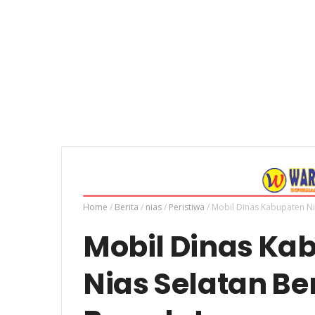
Home
/
Berita
/
nias
/
Peristiwa
/
Mobil Dinas Kabupaten Ni
Mobil Dinas Ka
Nias Selatan Be