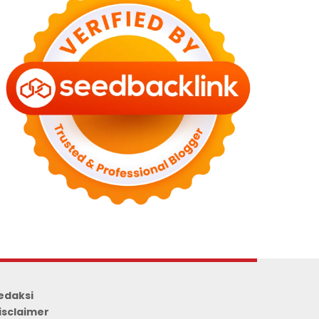
edaksi
isclaimer