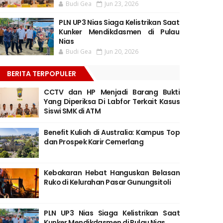
Budi Gea
Jun 23, 2026
PLN UP3 Nias Siaga Kelistrikan Saat
Kunker Mendikdasmen di Pulau
Nias
Budi Gea
Jun 20, 2026
BERITA TERPOPULER
CCTV dan HP Menjadi Barang Bukti
Yang Diperiksa Di Labfor Terkait Kasus
Siswi SMK di ATM
Benefit Kuliah di Australia: Kampus Top
dan Prospek Karir Cemerlang
Kebakaran Hebat Hanguskan Belasan
Ruko di Kelurahan Pasar Gunungsitoli
PLN UP3 Nias Siaga Kelistrikan Saat
Kunker Mendikdasmen di Pulau Nias