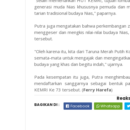
"Selain memeriahkan HUT KEMRI, tujuan lomba 
generasi muda Nias khususnya pemuda dan ma
tarian tradisional budaya Nias," paparnya.
Putra juga mengatakan bahwa perkembangan z
menggeser dan mengkis nilai-nilai budaya Nias,
tersebut.
"Oleh karena itu, kita dari Taruna Merah Putih 
semata-mata untuk mengajak dan mengingatkan
budaya yang khas dan begitu indah," ujarnya.
Pada kesempatan itu juga, Putra menghimbau
mendaftarkan sanggarnya sebagai bentuk pa
KEMRI Ke 73 tersebut. (
Ferry Harefa
)
Reaks
BAGIKAN DI :
Facebook
Whatsapp