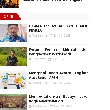
OPINI
LEGISLATOR MUDA DAN PEMILIH
PEMULA
Warta Nias
Jun 19, 2023
Peran Pemilih Milenial dan
Pengawasan Partisipatif
Unknown
Mar 18, 2023
Mengenal Kedaluwarsa Tagihan
Atas Beban APBN
Warta Nias
Jan 09, 2023
Mempertahankan Budaya Lokal
Bagi Generasi Muda
Warta Nias
Nov 23, 2022