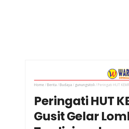
Home
/
Berita
/
Budaya
/
gunungsitoli
/
Peringati HUT KEMR
Peringati HUT K
Gusit Gelar Lom