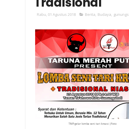
Tradisional
Rabu, 01 Agustus 2018
Berita
,
Budaya
,
gunungsi
TMP gelar lomba seni tari kreasi |Foto: