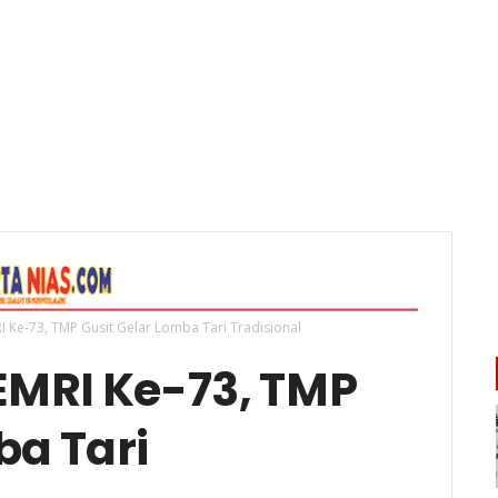
I Ke-73, TMP Gusit Gelar Lomba Tari Tradisional
EMRI Ke-73, TMP
ba Tari