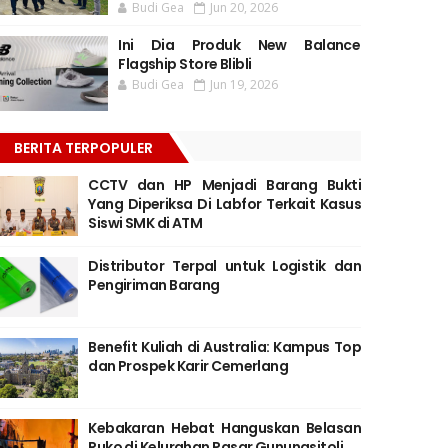
Budi Gea
Jun 20, 2026
Ini Dia Produk New Balance
Flagship Store Blibli
Budi Gea
Jun 19, 2026
BERITA TERPOPULER
CCTV dan HP Menjadi Barang Bukti
Yang Diperiksa Di Labfor Terkait Kasus
Siswi SMK di ATM
Distributor Terpal untuk Logistik dan
Pengiriman Barang
Benefit Kuliah di Australia: Kampus Top
dan Prospek Karir Cemerlang
Kebakaran Hebat Hanguskan Belasan
Ruko di Kelurahan Pasar Gunungsitoli