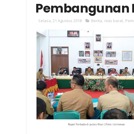
Pembangunan B
Selasa, 21 Agustus 2018
Berita
,
nias barat
,
Peme
Rapat Forkada di pulau Nias |Foto: istimewa