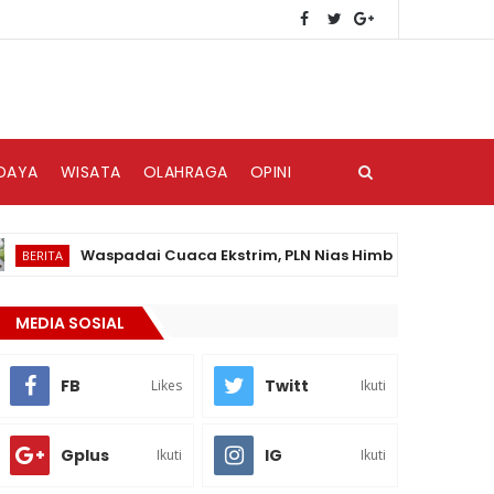
DAYA
WISATA
OLAHRAGA
OPINI
Waspadai Cuaca Ekstrim, PLN Nias Himbau Masyarakat Pedul
TA
MEDIA SOSIAL
FB
Twitt
Likes
Ikuti
Gplus
IG
Ikuti
Ikuti