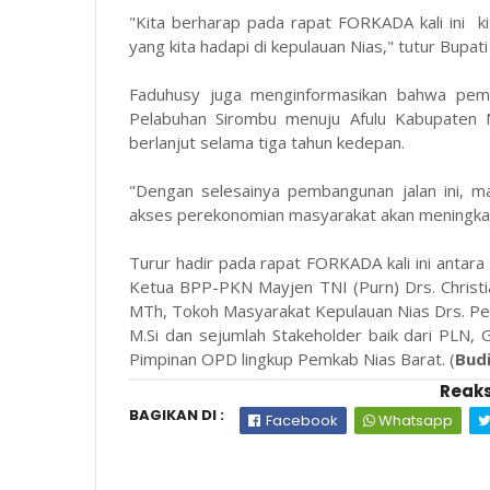
"Kita berharap pada rapat FORKADA kali ini k
yang kita hadapi di kepulauan Nias," tutur Bupat
Faduhusy juga menginformasikan bahwa pemban
Pelabuhan Sirombu menuju Afulu Kabupaten N
berlanjut selama tiga tahun kedepan.
"Dengan selesainya pembangunan jalan ini, ma
akses perekonomian masyarakat akan meningkat
Turur hadir pada rapat FORKADA kali ini antara
Ketua BPP-PKN Mayjen TNI (Purn) Drs. Christ
MTh, Tokoh Masyarakat Kepulauan Nias Drs. Pe
M.Si dan sejumlah Stakeholder baik dari PLN,
Pimpinan OPD lingkup Pemkab Nias Barat. (
Bud
Reaks
BAGIKAN DI :
Facebook
Whatsapp