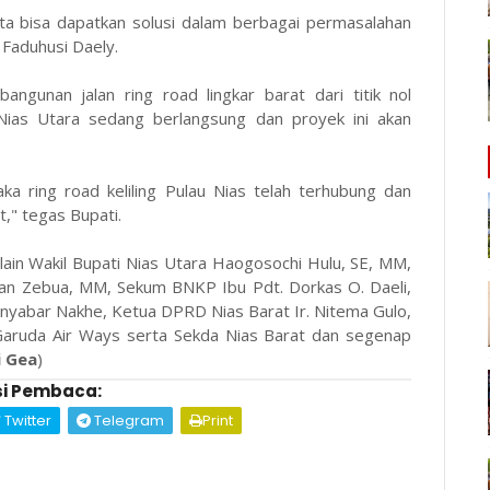
ita bisa dapatkan solusi dalam berbagai permasalahan
i Faduhusi Daely.
gunan jalan ring road lingkar barat dari titik nol
ias Utara sedang berlangsung dan proyek ini akan
ka ring road keliling Pulau Nias telah terhubung dan
," tegas Bupati.
 lain Wakil Bupati Nias Utara Haogosochi Hulu, SE, MM,
ian Zebua, MM, Sekum BNKP Ibu Pdt. Dorkas O. Daeli,
nyabar Nakhe, Ketua DPRD Nias Barat Ir. Nitema Gulo,
 Garuda Air Ways serta Sekda Nias Barat dan segenap
i Gea
)
i Pembaca:
Twitter
Telegram
Print