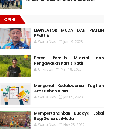
OPINI
LEGISLATOR MUDA DAN PEMILIH
PEMULA
Warta Nias
Jun 19, 2023
Peran Pemilih Milenial dan
Pengawasan Partisipatif
Unknown
Mar 18, 2023
Mengenal Kedaluwarsa Tagihan
Atas Beban APBN
Warta Nias
Jan 09, 2023
Mempertahankan Budaya Lokal
Bagi Generasi Muda
Warta Nias
Nov 23, 2022