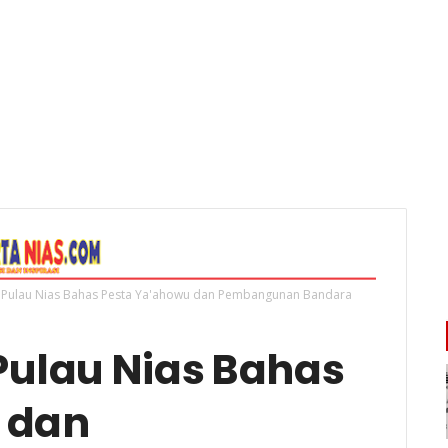
 Pulau Nias Bahas Pesta Ya'ahowu dan Pembangunan Bandara
Pulau Nias Bahas
 dan