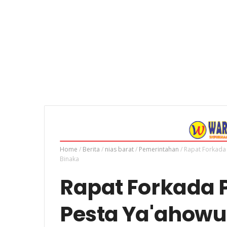
Home
/
Berita
/
nias barat
/
Pemerintahan
/
Rapat Forkada
Binaka
Rapat Forkada 
Pesta Ya'ahowu