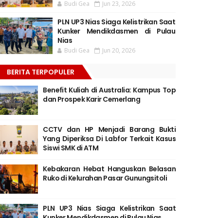
Budi Gea
Jun 23, 2026
PLN UP3 Nias Siaga Kelistrikan Saat
Kunker Mendikdasmen di Pulau
Nias
Budi Gea
Jun 20, 2026
BERITA TERPOPULER
Benefit Kuliah di Australia: Kampus Top
dan Prospek Karir Cemerlang
CCTV dan HP Menjadi Barang Bukti
Yang Diperiksa Di Labfor Terkait Kasus
Siswi SMK di ATM
Kebakaran Hebat Hanguskan Belasan
Ruko di Kelurahan Pasar Gunungsitoli
PLN UP3 Nias Siaga Kelistrikan Saat
Kunker Mendikdasmen di Pulau Nias