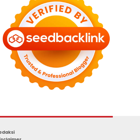
edaksi
isclaimer