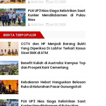
Budi Gea
Jun 23, 2026
PLN UP3 Nias Siaga Kelistrikan Saat
Kunker Mendikdasmen di Pulau
Nias
Budi Gea
Jun 20, 2026
BERITA TERPOPULER
CCTV dan HP Menjadi Barang Bukti
Yang Diperiksa Di Labfor Terkait Kasus
Siswi SMK di ATM
Benefit Kuliah di Australia: Kampus Top
dan Prospek Karir Cemerlang
Kebakaran Hebat Hanguskan Belasan
Ruko di Kelurahan Pasar Gunungsitoli
PLN UP3 Nias Siaga Kelistrikan Saat
Kunker Mendikdasmen di Pulau Nias