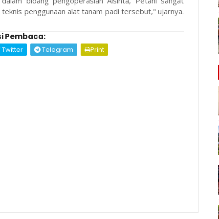
dalam bidang pengoperasian Alsinta, Petani sangat
 teknis penggunaan alat tanam padi tersebut," ujarnya.
i Pembaca:
Twitter
Telegram
Print