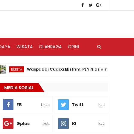
DAYA
WISATA
OLAHRAGA
OPINI
Waspadai Cuaca Ekstrim, PLN Nias Himbau Masyarakat Ped
RITA
MEDIA SOSIAL
FB
Twitt
Likes
Ikuti
Gplus
IG
Ikuti
Ikuti