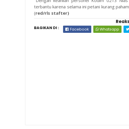
"Dengan keahlian personel Kodim 0213 Nias 
terbantu karena selama ini petani kurang paham
(
red/rls stafter)
Reaks
BAGIKAN DI :
Facebook
Whatsapp