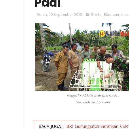
Padi
Senin, 10 September 2018
Berita
,
Ekonomi
,
nias
Anggota TNI AD latih petani gunakan alat
Tanam Padi |Foto: istimewa
BACA JUGA :
BRI Gunungsitoli Serahkan CS