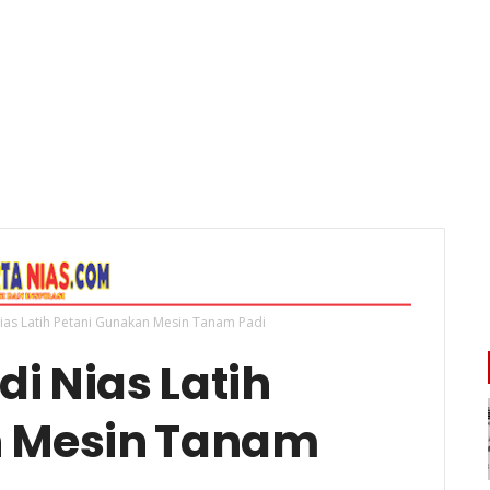
ias Latih Petani Gunakan Mesin Tanam Padi
i Nias Latih
n Mesin Tanam