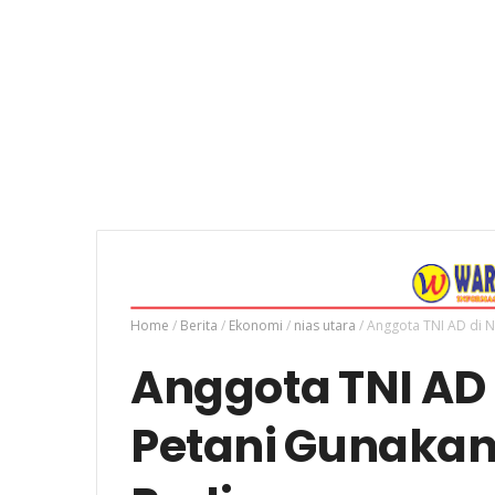
Home
/
Berita
/
Ekonomi
/
nias utara
/
Anggota TNI AD di N
Anggota TNI AD d
Petani Gunaka