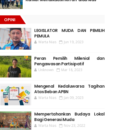
OPINI
LEGISLATOR MUDA DAN PEMILIH
PEMULA
Warta Nias
Jun 19, 2023
Peran Pemilih Milenial dan
Pengawasan Partisipatif
Unknown
Mar 18, 2023
Mengenal Kedaluwarsa Tagihan
Atas Beban APBN
Warta Nias
Jan 09, 2023
Mempertahankan Budaya Lokal
Bagi Generasi Muda
Warta Nias
Nov 23, 2022