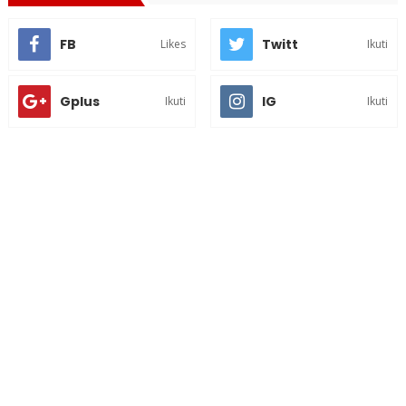
FB
Twitt
Likes
Ikuti
Gplus
IG
Ikuti
Ikuti