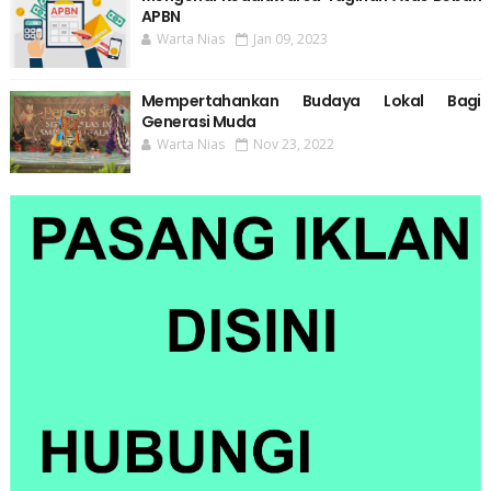
APBN
Warta Nias
Jan 09, 2023
Mempertahankan Budaya Lokal Bagi
Generasi Muda
Warta Nias
Nov 23, 2022