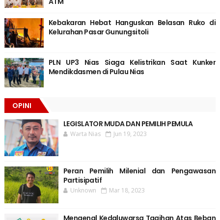
ATM
Kebakaran Hebat Hanguskan Belasan Ruko di
Kelurahan Pasar Gunungsitoli
PLN UP3 Nias Siaga Kelistrikan Saat Kunker
Mendikdasmen di Pulau Nias
OPINI
LEGISLATOR MUDA DAN PEMILIH PEMULA
Warta Nias
Jun 19, 2023
Peran Pemilih Milenial dan Pengawasan
Partisipatif
Unknown
Mar 18, 2023
Mengenal Kedaluwarsa Tagihan Atas Beban