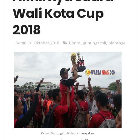
Wali Kota Cup
2018
Senin, 01 Oktober 2018
Berita
,
gunungsitoli
,
olahraga
Camat Gunungsitoli Idanoi merayakan