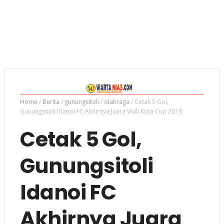
Home
/
Berita
/
gunungsitoli
/
olahraga
/
Cetak 5 Gol,
Gunungsitoli Idanoi FC Akhirnya Juara Wali Kota Cup 2018
Cetak 5 Gol,
Gunungsitoli
Idanoi FC
Akhirnya Juara