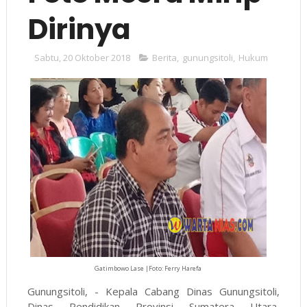
Dirinya
Sabtu, 20 Oktober 2018
Berita
,
gunungsitoli
,
Hukum
Gatimbowo Lase |Foto: Ferry Harefa
Gunungsitoli, - Kepala Cabang Dinas Gunungsitoli,
Dinas Pendidikan Provinsi Sumatera Utara,