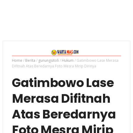
Home
/
Berita
/
gunungsitoli
/
Hukum
/
Gatimbowo Lase Merasa
Difitnah Atas Beredarnya Foto Mesra Mirip Dirinya
Gatimbowo Lase
Merasa Difitnah
Atas Beredarnya
Foto Mesra Mirip