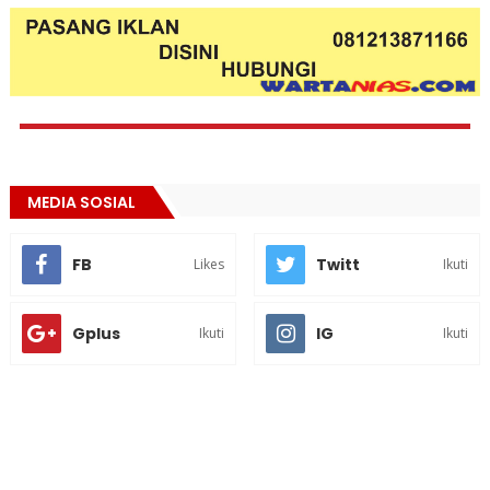
MEDIA SOSIAL
FB
Twitt
Likes
Ikuti
Gplus
IG
Ikuti
Ikuti