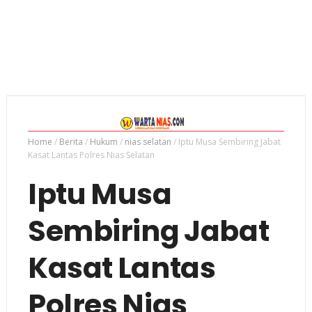
Home
/
Berita
/
Hukum
/
nias selatan
/
Iptu Musa Sembiring Jabat
Kasat Lantas Polres Nias Selatan
Iptu Musa
Sembiring Jabat
Kasat Lantas
Polres Nias