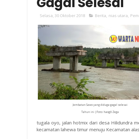
Gagal Selesai
Selasa, 30 Oktober 2018
Berita
,
nias utara
,
Pem
Jembatan Sawo yang diduga gagal selesai
Tahun ini |Foto: haogô Zega
tugala oyo, jalan hotmix dari desa Hilidundra 
kecamatan lahewa timur menuju Kecamatan alas