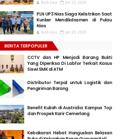
Budi Gea
Jun 23, 2026
PLN UP3 Nias Siaga Kelistrikan Saat
Kunker Mendikdasmen di Pulau
Nias
Budi Gea
Jun 20, 2026
BERITA TERPOPULER
CCTV dan HP Menjadi Barang Bukti
Yang Diperiksa Di Labfor Terkait Kasus
Siswi SMK di ATM
Distributor Terpal untuk Logistik dan
Pengiriman Barang
Benefit Kuliah di Australia: Kampus Top
dan Prospek Karir Cemerlang
Kebakaran Hebat Hanguskan Belasan
Ruko di Kelurahan Pasar Gunungsitoli