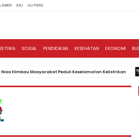
 SIBER
KEJ
UU PERS
RISTIWA
SOSIAL
PENDIDIKAN
KESEHATAN
EKONOMI
BU
imbau Masyarakat Peduli Keselamatan Kelistrikan
BI