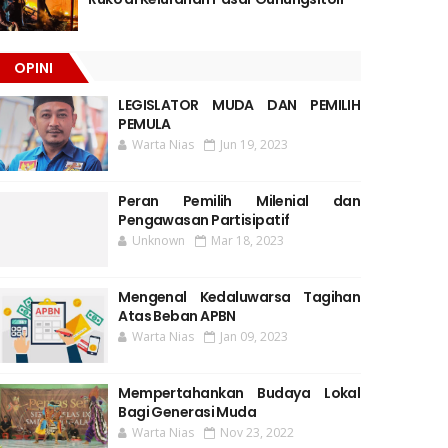
OPINI
LEGISLATOR MUDA DAN PEMILIH
PEMULA
Warta Nias
Jun 19, 2023
Peran Pemilih Milenial dan
Pengawasan Partisipatif
Unknown
Mar 18, 2023
Mengenal Kedaluwarsa Tagihan
Atas Beban APBN
Warta Nias
Jan 09, 2023
Mempertahankan Budaya Lokal
Bagi Generasi Muda
Warta Nias
Nov 23, 2022