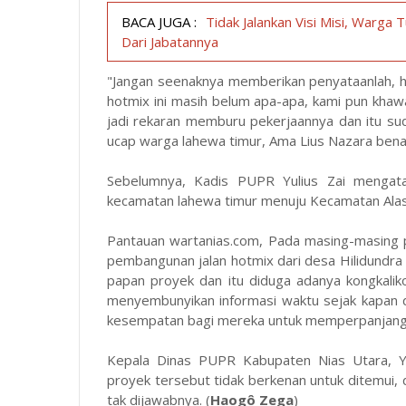
BACA JUGA :
Tidak Jalankan Visi Misi, Warga
Dari Jabatannya
"Jangan seenaknya memberikan penyataanlah, ha
hotmix ini masih belum apa-apa, kami pun khawa
jadi rekaran memburu pekerjaannya dan itu sud
ucap warga lahewa timur, Ama Lius Nazara bena
Sebelumnya, Kadis PUPR Yulius Zai mengat
kecamatan lahewa timur menuju Kecamatan Alasa 
Pantauan
wartanias.com
, Pada masing-masing 
pembangunan jalan hotmix dari desa Hilidund
papan proyek dan itu diduga adanya kongkali
menyembunyikan informasi waktu sejak kapan di
kesempatan bagi mereka untuk memperpanjang 
Kepala Dinas PUPR Kabupaten Nias Utara, Yu
proyek tersebut tidak berkenan untuk ditemui, d
tak dijawabnya. (
Haogô Zega
)