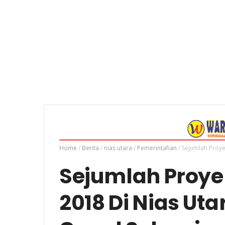
Home
/
Berita
/
nias utara
/
Pemerintahan
/
Sejumlah Proye
Sejumlah Proyek
2018 Di Nias Ut