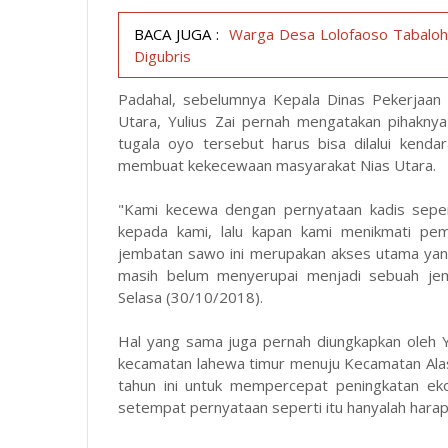
BACA JUGA :
Warga Desa Lolofaoso Tabaloho
Digubris
Padahal, sebelumnya Kepala Dinas Pekerjaa
Utara, Yulius Zai pernah mengatakan pihakn
tugala oyo tersebut harus bisa dilalui kend
membuat kekecewaan masyarakat Nias Utara.
"Kami kecewa dengan pernyataan kadis sepert
kepada kami, lalu kapan kami menikmati pem
jembatan sawo ini merupakan akses utama yang
masih belum menyerupai menjadi sebuah jem
Selasa (30/10/2018).
Hal yang sama juga pernah diungkapkan oleh Y
kecamatan lahewa timur menuju Kecamatan Ala
tahun ini untuk mempercepat peningkatan ek
setempat pernyataan seperti itu hanyalah hara