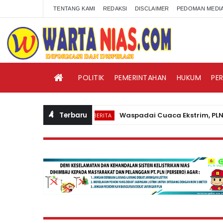
TENTANG KAMI
REDAKSI
DISCLAIMER
PEDOMAN MEDIA
POLITIK
PEMERINTAHAN
HUKUM
PE
Terbaru
Waspadai Cuaca Ekstrim, PLN Nias H
BERITA