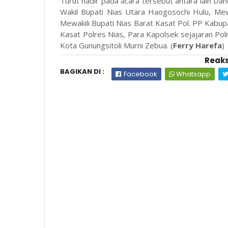
Turut hadir pada acara tersebut antara lain D
Wakil Bupati Nias Utara Haogosochi Hulu, Mewa
Mewakili Bupati Nias Barat Kasat Pol. PP Kabup
Kasat Polres Nias, Para Kapolsek sejajaran Pol
Kota Gunungsitoli Murni Zebua. (
Ferry Harefa
)
Reaks
BAGIKAN DI :
Facebook
Whatsapp