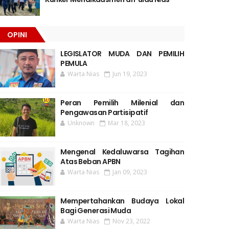
OPINI
LEGISLATOR MUDA DAN PEMILIH
PEMULA
Warta Nias
Jun 19, 2023
Peran Pemilih Milenial dan
Pengawasan Partisipatif
Unknown
Mar 18, 2023
Mengenal Kedaluwarsa Tagihan
Atas Beban APBN
Warta Nias
Jan 09, 2023
Mempertahankan Budaya Lokal
Bagi Generasi Muda
Warta Nias
Nov 23, 2022