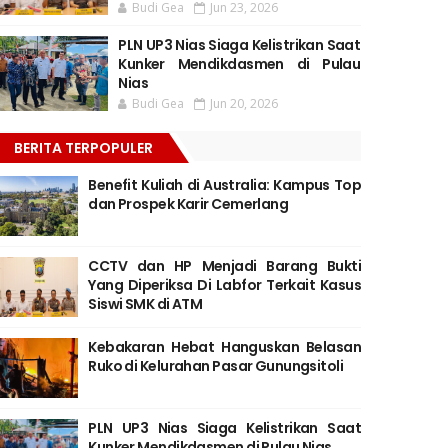
Budi Gea
Jun 23, 2026
PLN UP3 Nias Siaga Kelistrikan Saat
Kunker Mendikdasmen di Pulau
Nias
Budi Gea
Jun 20, 2026
BERITA TERPOPULER
Benefit Kuliah di Australia: Kampus Top
dan Prospek Karir Cemerlang
CCTV dan HP Menjadi Barang Bukti
Yang Diperiksa Di Labfor Terkait Kasus
Siswi SMK di ATM
Kebakaran Hebat Hanguskan Belasan
Ruko di Kelurahan Pasar Gunungsitoli
PLN UP3 Nias Siaga Kelistrikan Saat
Kunker Mendikdasmen di Pulau Nias