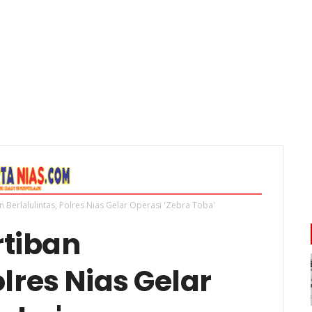
 Berlalulintas, Polres Nias Gelar Operasi 'Zebra Toba'
tiban
olres Nias Gelar