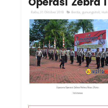
Operasi 'Zebra 
Rabu, 31 Oktober 2018
Berita
,
gunungsitoli
,
Huk
Upacara Operasi Zebra Polres Nias |Foto:
Istimewa