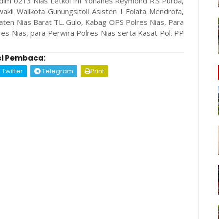
andim 0213 Nias Letkol Inf Yohanes Reymond R.S Purba,
kil Walikota Gunungsitoli Asisten I Folata Mendrofa,
aten Nias Barat TL. Gulo, Kabag OPS Polres Nias, Para
res Nias, para Perwira Polres Nias serta Kasat Pol. PP
i Pembaca:
Twitter
Telegram
Print