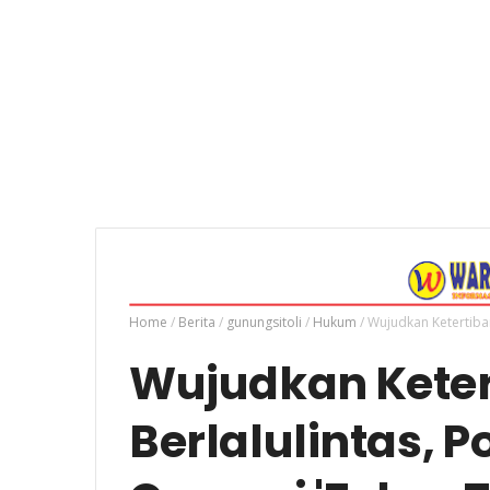
Home
/
Berita
/
gunungsitoli
/
Hukum
/
Wujudkan Ketertiban
Wujudkan Keter
Berlalulintas, P