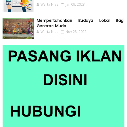
Warta Nias
Jan 09, 2023
Mempertahankan Budaya Lokal Bagi
Generasi Muda
Warta Nias
Nov 23, 2022