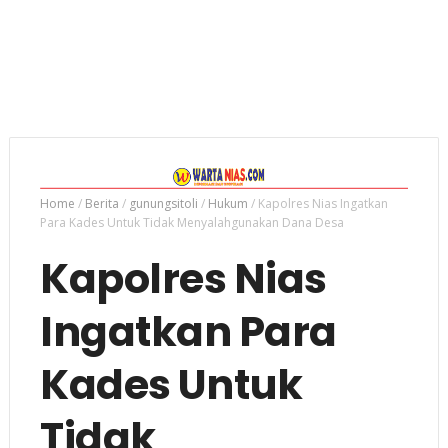
Home
/
Berita
/
gunungsitoli
/
Hukum
/
Kapolres Nias Ingatkan
Para Kades Untuk Tidak Menyalahgunakan Dana Desa
Kapolres Nias
Ingatkan Para
Kades Untuk
Tidak