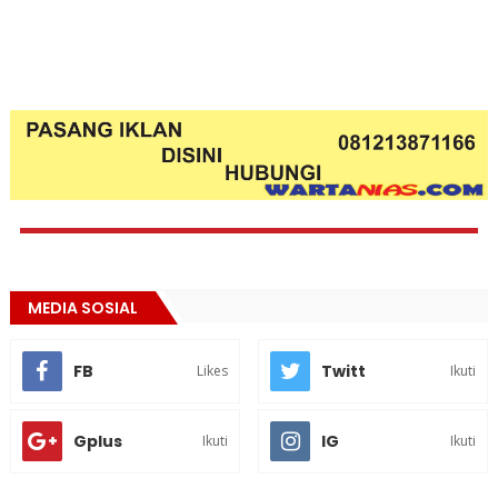
MEDIA SOSIAL
FB
Twitt
Likes
Ikuti
Gplus
IG
Ikuti
Ikuti