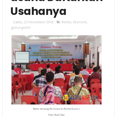
Usahanya
Sabtu, 22 Desember 2018
Berita
,
Ekonomi
,
gunungsitoli
Rakor tentang Perizinan di Pemko Gusit |
Foto: Budi Gea