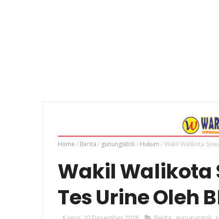
Home
/
Berita
/
gunungsitoli
/
Hukum
/
Wakil Walikota Sowa'
Wakil Walikota 
Tes Urine Oleh B
Kamis, 20 Desember 2018
Berita
,
gunungsitoli
,