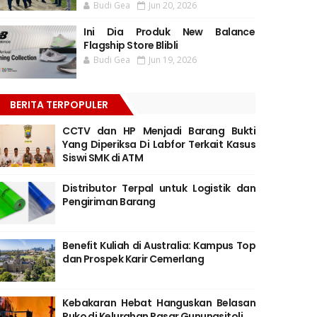
Budi Gea
Jun 20, 2026
Ini Dia Produk New Balance
Flagship Store Blibli
Budi Gea
Jun 19, 2026
BERITA TERPOPULER
CCTV dan HP Menjadi Barang Bukti
Yang Diperiksa Di Labfor Terkait Kasus
Siswi SMK di ATM
Distributor Terpal untuk Logistik dan
Pengiriman Barang
Benefit Kuliah di Australia: Kampus Top
dan Prospek Karir Cemerlang
Kebakaran Hebat Hanguskan Belasan
Ruko di Kelurahan Pasar Gunungsitoli