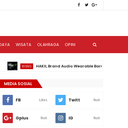
DAYA
WISATA
OLAHRAGA
OPINI
HAKII, Brand Audio Wearable Baru yang Hadir di Pas
BISNIS
MEDIA SOSIAL
FB
Twitt
Likes
Ikuti
Gplus
IG
Ikuti
Ikuti