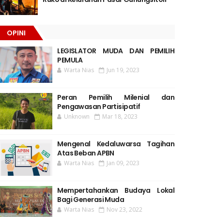
OPINI
LEGISLATOR MUDA DAN PEMILIH
PEMULA
Warta Nias
Jun 19, 2023
Peran Pemilih Milenial dan
Pengawasan Partisipatif
Unknown
Mar 18, 2023
Mengenal Kedaluwarsa Tagihan
Atas Beban APBN
Warta Nias
Jan 09, 2023
Mempertahankan Budaya Lokal
Bagi Generasi Muda
Warta Nias
Nov 23, 2022