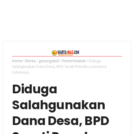
Home
/
Berita
/
gunungsitoli
/
Pemerintahan
/
Diduga
Salahgunakan Dana Desa, BPD Surati Pemdes Loloana'a
Lolomoyo
Diduga
Salahgunakan
Dana Desa, BPD