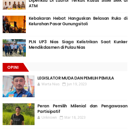
Diperiksa Di Labfor Terkait Kasus Siswi SMK di
ATM
Kebakaran Hebat Hanguskan Belasan Ruko di
Kelurahan Pasar Gunungsitoli
PLN UP3 Nias Siaga Kelistrikan Saat Kunker
Mendikdasmen di Pulau Nias
OPINI
LEGISLATOR MUDA DAN PEMILIH PEMULA
Warta Nias
Jun 19, 2023
Peran Pemilih Milenial dan Pengawasan
Partisipatif
Unknown
Mar 18, 2023