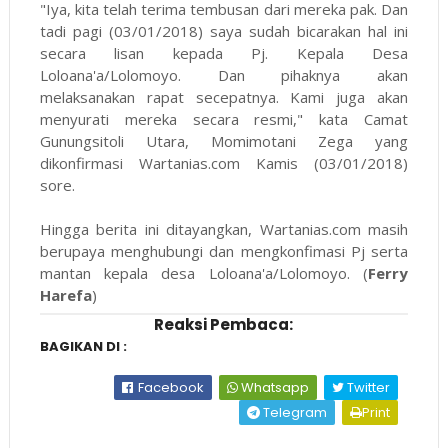
"Iya, kita telah terima tembusan dari mereka pak. Dan
tadi pagi (03/01/2018) saya sudah bicarakan hal ini
secara lisan kepada Pj. Kepala Desa
Loloana'a/Lolomoyo. Dan pihaknya akan
melaksanakan rapat secepatnya. Kami juga akan
menyurati mereka secara resmi," kata Camat
Gunungsitoli Utara, Momimotani Zega yang
dikonfirmasi
Wartanias.com
Kamis (03/01/2018)
sore.
Hingga berita ini ditayangkan,
Wartanias.com
masih
berupaya menghubungi dan mengkonfimasi Pj serta
mantan kepala desa Loloana'a/Lolomoyo. (
Ferry
Harefa
)
Reaksi Pembaca:
BAGIKAN DI :
Facebook
Whatsapp
Twitter
Telegram
Print