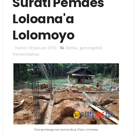
Surati Pemdes
Loloana'a
Lolomoyo
Kamis, 03 Januari 2019
Berita
,
gunungsitoli
,
Pemerintahan
Foto pembangunan kantor desa |Foto: istimewa