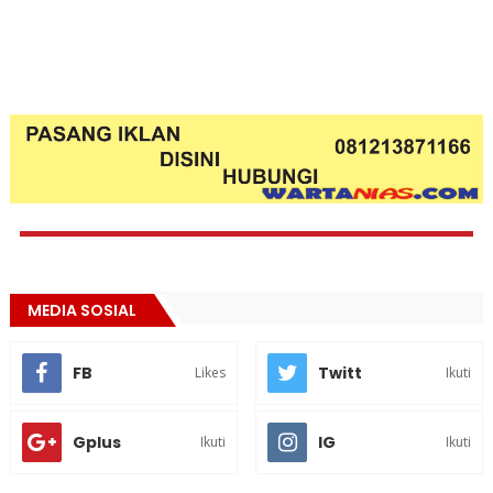
MEDIA SOSIAL
FB
Twitt
Likes
Ikuti
Gplus
IG
Ikuti
Ikuti