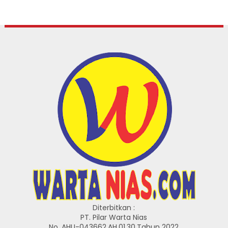
Diterbitkan :
PT. Pilar Warta Nias
No. AHU-043662.AH.01.30.Tahun 2022