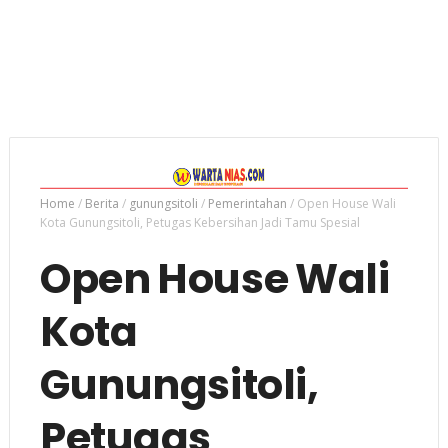
Home
/
Berita
/
gunungsitoli
/
Pemerintahan
/
Open House Wali
Kota Gunungsitoli, Petugas Kebersihan Jadi Tamu Spesial
Open House Wali
Kota
Gunungsitoli,
Petugas