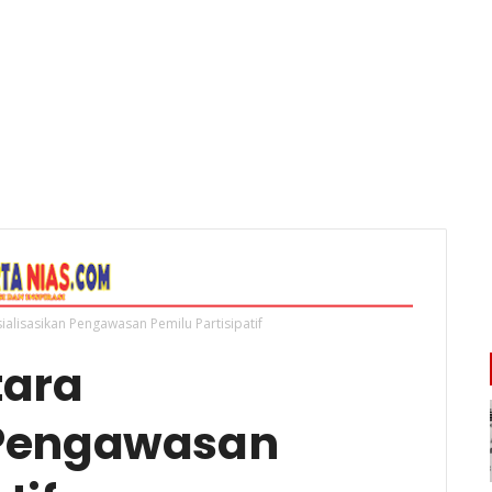
ialisasikan Pengawasan Pemilu Partisipatif
tara
 Pengawasan