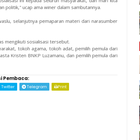
osialisasi ini kepada seluruh masyarakat, dan mari kita
ran politik," ucap ama winer dalam sambutannya.
awaslu, selanjutnya pemaparan materi dari narasumber
s mengikuti sosialisasi tersebut.
yarakat, tokoh agama, tokoh adat, pemilih pemula dari
wasta Kristen BNKP Luzamanu, dan pemilih pemula dari
i Pembaca:
Twitter
Telegram
Print