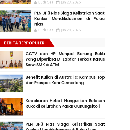
Budi Gea
Jun 23, 2026
PLN UP3 Nias Siaga Kelistrikan Saat
Kunker Mendikdasmen di Pulau
Nias
Budi Gea
Jun 20, 2026
BERITA TERPOPULER
CCTV dan HP Menjadi Barang Bukti
Yang Diperiksa Di Labfor Terkait Kasus
Siswi SMK di ATM
Benefit Kuliah di Australia: Kampus Top
dan Prospek Karir Cemerlang
Kebakaran Hebat Hanguskan Belasan
Ruko di Kelurahan Pasar Gunungsitoli
PLN UP3 Nias Siaga Kelistrikan Saat
Kunker Mendikdasmen di Pulau Nias