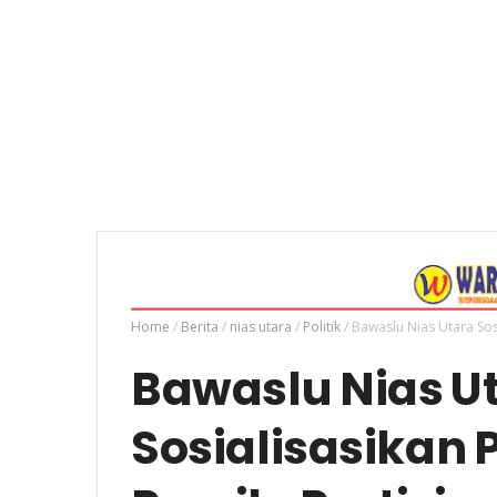
Home
/
Berita
/
nias utara
/
Politik
/
Bawaslu Nias Utara Sos
Bawaslu Nias U
Sosialisasikan