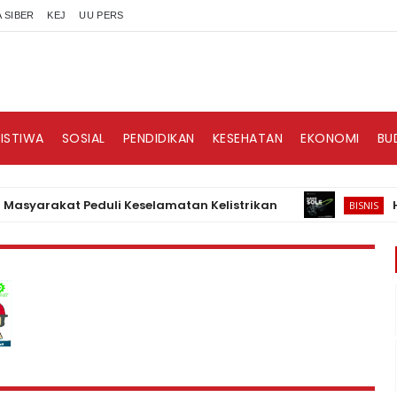
 SIBER
KEJ
UU PERS
RISTIWA
SOSIAL
PENDIDIKAN
KESEHATAN
EKONOMI
BU
akat Peduli Keselamatan Kelistrikan
HAKII, 
BISNIS