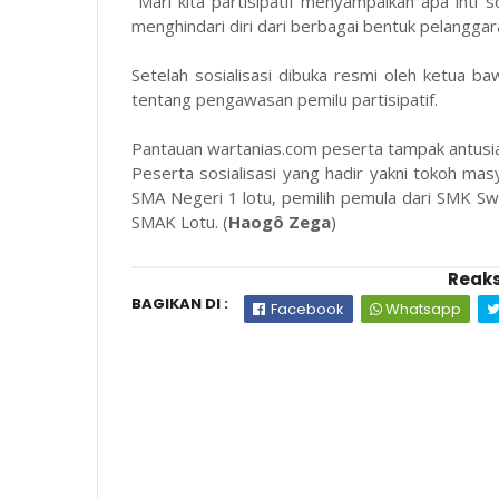
"Mari kita partisipatif menyampaikan apa inti s
menghindari diri dari berbagai bentuk pelangga
Setelah sosialisasi dibuka resmi oleh ketua b
tentang pengawasan pemilu partisipatif.
Pantauan
wartanias.com
peserta tampak antusia
Peserta sosialisasi yang hadir yakni tokoh mas
SMA Negeri 1 lotu, pemilih pemula dari SMK S
SMAK Lotu. (
Haogô Zega
)
Reaks
BAGIKAN DI :
Facebook
Whatsapp