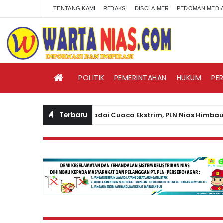
TENTANG KAMI
REDAKSI
DISCLAIMER
PEDOMAN MEDIA
POLITIK
PEMERINTAHAN
HUKUM
PE
Terbaru
Waspadai Cuaca Ekstrim, PLN Nias Himbau Masyar
BERITA