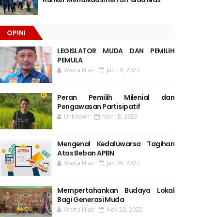
OPINI
LEGISLATOR MUDA DAN PEMILIH
PEMULA
Warta Nias
Jun 19, 2023
Peran Pemilih Milenial dan
Pengawasan Partisipatif
Unknown
Mar 18, 2023
Mengenal Kedaluwarsa Tagihan
Atas Beban APBN
Warta Nias
Jan 09, 2023
Mempertahankan Budaya Lokal
Bagi Generasi Muda
Warta Nias
Nov 23, 2022