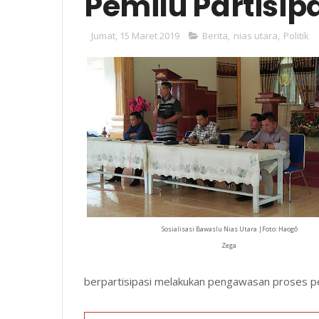
Pemilu Partisipa
Jumat, 15 Maret 2019
Berita
,
nias utara
,
Politik
Sosialisasi Bawaslu Nias Utara |Foto: Haogô
Zega
berpartisipasi melakukan pengawasan proses p