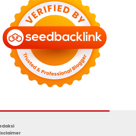
edaksi
isclaimer