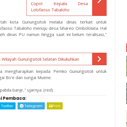
Copot Kepala Desa
Lolofaoso Tabaloho
h kota Gunungsitoli melalui dinas terkait untuk
ofaoso Tabaloho menuju desa Sihareo Ombololata. Hal
leh dinas PU namun hingga saat ini belum teralisasi,"
ilayah Gunungsitoli Selatan Dikukuhkan
uga mengharapkan kepada Pemko Gunungsitoli untuk
gai Bo'e dan sungai Muene.
bila banjir," ujarnya. (red)
i Pembaca:
Twitter
Telegram
Print