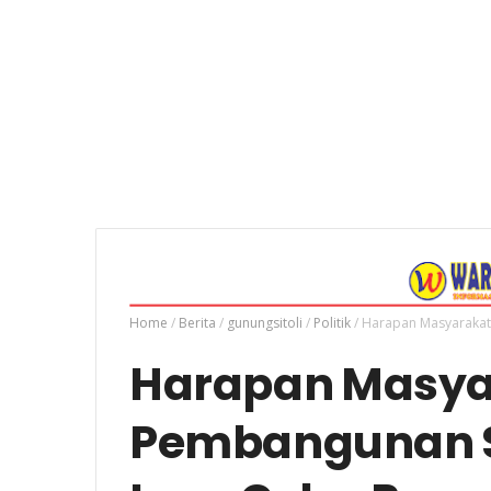
Home
/
Berita
/
gunungsitoli
/
Politik
/
Harapan Masyarakat 
Harapan Masyar
Pembangunan S