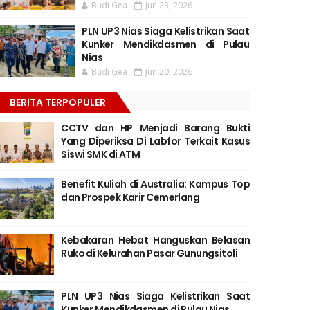
Budi Gea
Jun 23, 2026
PLN UP3 Nias Siaga Kelistrikan Saat
Kunker Mendikdasmen di Pulau
Nias
Budi Gea
Jun 20, 2026
BERITA TERPOPULER
CCTV dan HP Menjadi Barang Bukti
Yang Diperiksa Di Labfor Terkait Kasus
Siswi SMK di ATM
Benefit Kuliah di Australia: Kampus Top
dan Prospek Karir Cemerlang
Kebakaran Hebat Hanguskan Belasan
Ruko di Kelurahan Pasar Gunungsitoli
PLN UP3 Nias Siaga Kelistrikan Saat
Kunker Mendikdasmen di Pulau Nias