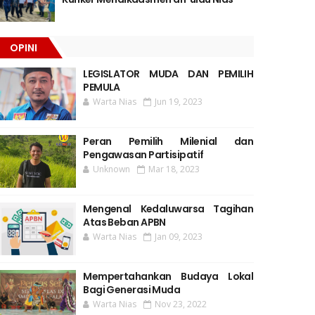
OPINI
LEGISLATOR MUDA DAN PEMILIH
PEMULA
Warta Nias
Jun 19, 2023
Peran Pemilih Milenial dan
Pengawasan Partisipatif
Unknown
Mar 18, 2023
Mengenal Kedaluwarsa Tagihan
Atas Beban APBN
Warta Nias
Jan 09, 2023
Mempertahankan Budaya Lokal
Bagi Generasi Muda
Warta Nias
Nov 23, 2022