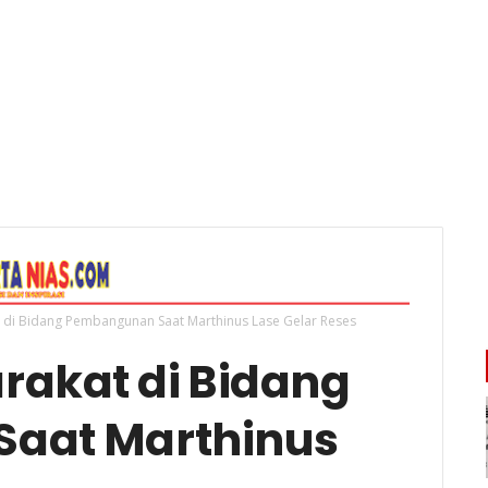
di Bidang Pembangunan Saat Marthinus Lase Gelar Reses
akat di Bidang
aat Marthinus