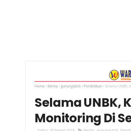
Home
/
Berita
/
gunungsitoli
/
Pendidikan
/
Selama UNBK, K
Selama UNBK, K
Monitoring Di 
Sabtu, 30 Maret 2019
Berita
,
gunungsitoli
,
Pendi