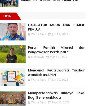
OPINI
LEGISLATOR MUDA DAN PEMILIH
PEMULA
Warta Nias
Jun 19, 2023
Peran Pemilih Milenial dan
Pengawasan Partisipatif
Unknown
Mar 18, 2023
Mengenal Kedaluwarsa Tagihan
Atas Beban APBN
Warta Nias
Jan 09, 2023
Mempertahankan Budaya Lokal
Bagi Generasi Muda
Warta Nias
Nov 23, 2022