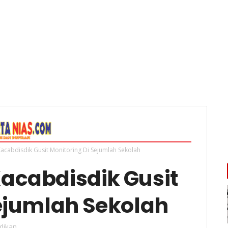
acabdisdik Gusit Monitoring Di Sejumlah Sekolah
acabdisdik Gusit
Sejumlah Sekolah
dikan