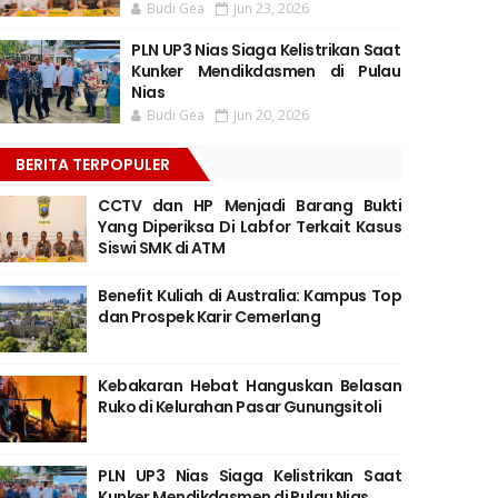
Budi Gea
Jun 23, 2026
PLN UP3 Nias Siaga Kelistrikan Saat
Kunker Mendikdasmen di Pulau
Nias
Budi Gea
Jun 20, 2026
BERITA TERPOPULER
CCTV dan HP Menjadi Barang Bukti
Yang Diperiksa Di Labfor Terkait Kasus
Siswi SMK di ATM
Benefit Kuliah di Australia: Kampus Top
dan Prospek Karir Cemerlang
Kebakaran Hebat Hanguskan Belasan
Ruko di Kelurahan Pasar Gunungsitoli
PLN UP3 Nias Siaga Kelistrikan Saat
Kunker Mendikdasmen di Pulau Nias