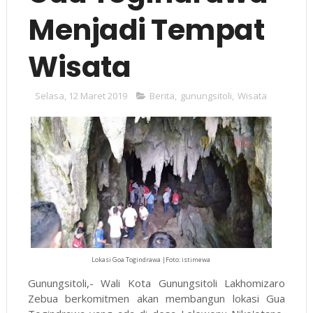
Menjadi Tempat
Wisata
Selasa, 12 Maret 2019
Berita
,
gunungsitoli
,
Wisata
Lokasi Goa Togindrawa |Foto: istimewa
Gunungsitoli,- Wali Kota Gunungsitoli Lakhomizaro
Zebua berkomitmen akan membangun lokasi Gua