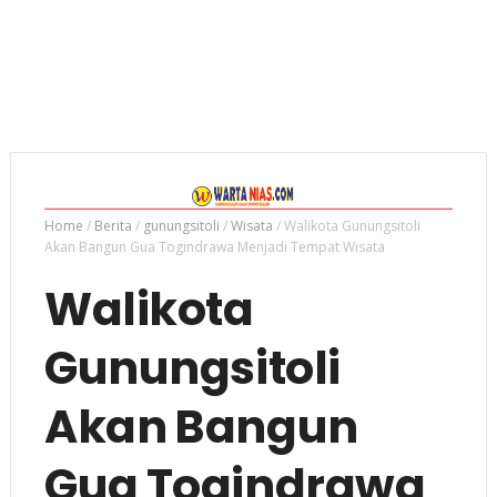
Home
/
Berita
/
gunungsitoli
/
Wisata
/
Walikota Gunungsitoli
Akan Bangun Gua Togindrawa Menjadi Tempat Wisata
Walikota
Gunungsitoli
Akan Bangun
Gua Togindrawa