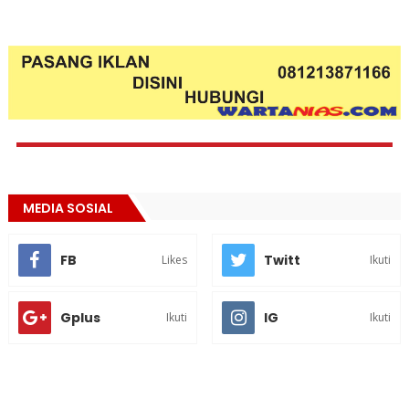
MEDIA SOSIAL
FB
Twitt
Likes
Ikuti
Gplus
IG
Ikuti
Ikuti