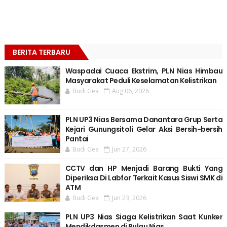
BERITA TERBARU
Waspadai Cuaca Ekstrim, PLN Nias Himbau
Masyarakat Peduli Keselamatan Kelistrikan
Budi Gea
Aug 06, 2026
PLN UP3 Nias Bersama Danantara Grup Serta
Kejari Gunungsitoli Gelar Aksi Bersih-bersih
Pantai
Budi Gea
Jun 27, 2026
CCTV dan HP Menjadi Barang Bukti Yang
Diperiksa Di Labfor Terkait Kasus Siswi SMK di
ATM
Budi Gea
Jun 23, 2026
PLN UP3 Nias Siaga Kelistrikan Saat Kunker
Mendikdasmen di Pulau Nias