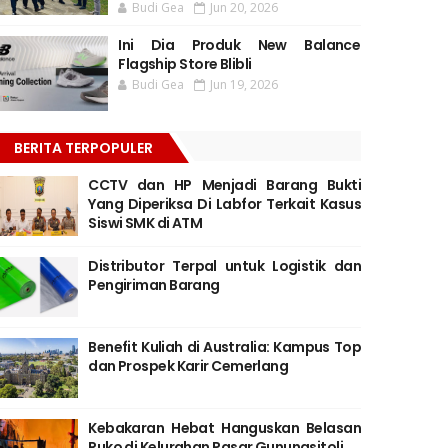
Budi Gea
Jun 20, 2026
Ini Dia Produk New Balance
Flagship Store Blibli
Budi Gea
Jun 19, 2026
BERITA TERPOPULER
CCTV dan HP Menjadi Barang Bukti
Yang Diperiksa Di Labfor Terkait Kasus
Siswi SMK di ATM
Distributor Terpal untuk Logistik dan
Pengiriman Barang
Benefit Kuliah di Australia: Kampus Top
dan Prospek Karir Cemerlang
Kebakaran Hebat Hanguskan Belasan
Ruko di Kelurahan Pasar Gunungsitoli