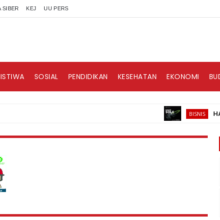
 SIBER
KEJ
UU PERS
RISTIWA
SOSIAL
PENDIDIKAN
KESEHATAN
EKONOMI
BU
HAKII, B
BISNIS