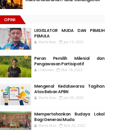
OPINI
LEGISLATOR MUDA DAN PEMILIH
PEMULA
Warta Nias
Jun 19, 2023
Peran Pemilih Milenial dan
Pengawasan Partisipatif
Unknown
Mar 18, 2023
Mengenal Kedaluwarsa Tagihan
Atas Beban APBN
Warta Nias
Jan 09, 2023
Mempertahankan Budaya Lokal
Bagi Generasi Muda
Warta Nias
Nov 23, 2022