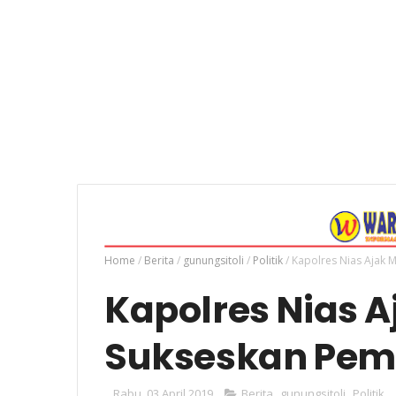
Home
/
Berita
/
gunungsitoli
/
Politik
/
Kapolres Nias Ajak 
Kapolres Nias 
Sukseskan Pemil
Rabu, 03 April 2019
Berita
,
gunungsitoli
,
Politik