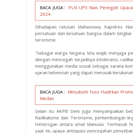
BACA JUGA :
PLN UP3 Nias Peringati Upaca
2024
Dihadapan ratusan Mahasiswa, Kapolres Ni
persatuan dan kesatuan bangsa dalam bingkai P
terorisme.
"Sebagai warga Negara, kita wajib menjaga pe
dengan mencegah terjadinya intoleransi, radik
menggunakan media sosial sebagai sarana komun
ujaran kebencian yang dapat merusak kerukuna
BACA JUGA :
Mitsubishi Fuso Hadirkan Prom
Medan
Selain itu AKPB Deni juga menyampaikan beb
Radikalisme dan Terorisme, perkembangan lin
Heterogan antara umat Manusia. Termasuk Na
saat ini, upaya antisipasi pencegahan penyeb