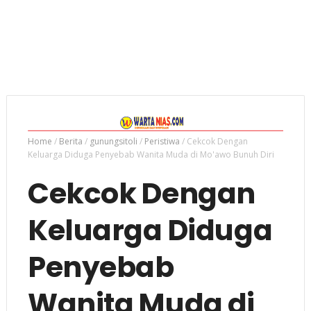
Home
/
Berita
/
gunungsitoli
/
Peristiwa
/
Cekcok Dengan
Keluarga Diduga Penyebab Wanita Muda di Mo'awo Bunuh Diri
Cekcok Dengan
Keluarga Diduga
Penyebab
Wanita Muda di