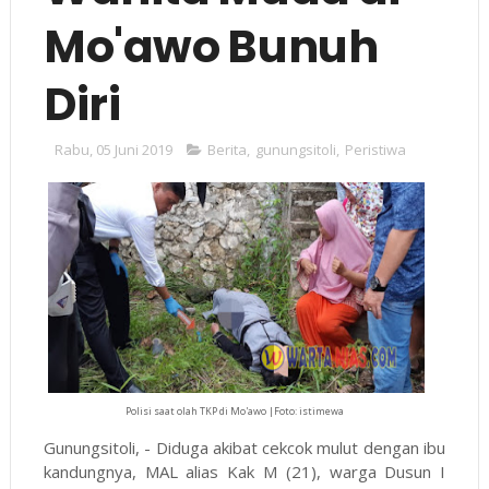
Mo'awo Bunuh
Diri
Rabu, 05 Juni 2019
Berita
,
gunungsitoli
,
Peristiwa
Polisi saat olah TKP di Mo'awo |Foto: istimewa
Gunungsitoli, - Diduga akibat cekcok mulut dengan ibu
kandungnya, MAL alias Kak M (21), warga Dusun I