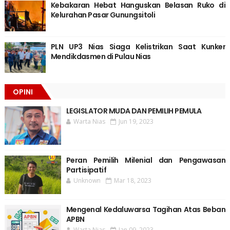
Kebakaran Hebat Hanguskan Belasan Ruko di
Kelurahan Pasar Gunungsitoli
PLN UP3 Nias Siaga Kelistrikan Saat Kunker
Mendikdasmen di Pulau Nias
OPINI
LEGISLATOR MUDA DAN PEMILIH PEMULA
Warta Nias
Jun 19, 2023
Peran Pemilih Milenial dan Pengawasan
Partisipatif
Unknown
Mar 18, 2023
Mengenal Kedaluwarsa Tagihan Atas Beban
APBN
Warta Nias
Jan 09, 2023