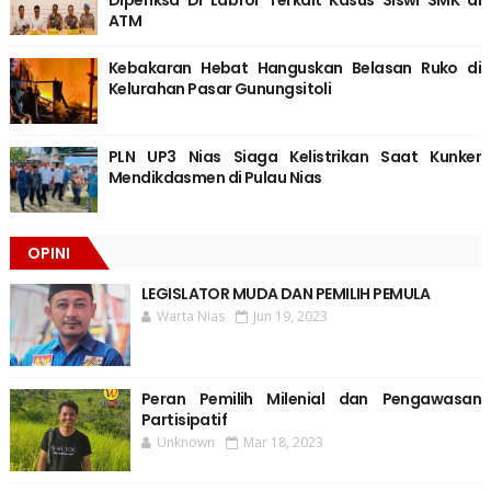
Diperiksa Di Labfor Terkait Kasus Siswi SMK di
ATM
Kebakaran Hebat Hanguskan Belasan Ruko di
Kelurahan Pasar Gunungsitoli
PLN UP3 Nias Siaga Kelistrikan Saat Kunker
Mendikdasmen di Pulau Nias
OPINI
LEGISLATOR MUDA DAN PEMILIH PEMULA
Warta Nias
Jun 19, 2023
Peran Pemilih Milenial dan Pengawasan
Partisipatif
Unknown
Mar 18, 2023