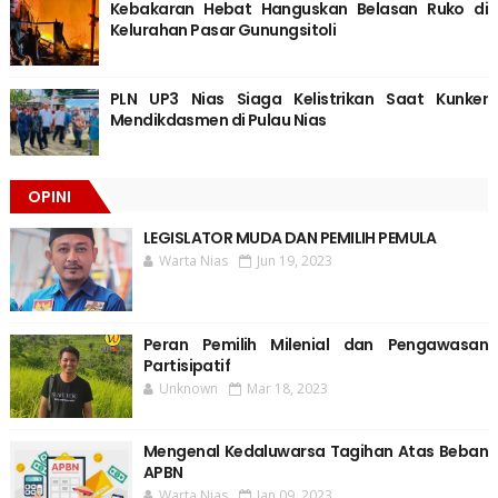
Kebakaran Hebat Hanguskan Belasan Ruko di
Kelurahan Pasar Gunungsitoli
PLN UP3 Nias Siaga Kelistrikan Saat Kunker
Mendikdasmen di Pulau Nias
OPINI
LEGISLATOR MUDA DAN PEMILIH PEMULA
Warta Nias
Jun 19, 2023
Peran Pemilih Milenial dan Pengawasan
Partisipatif
Unknown
Mar 18, 2023
Mengenal Kedaluwarsa Tagihan Atas Beban
APBN
Warta Nias
Jan 09, 2023