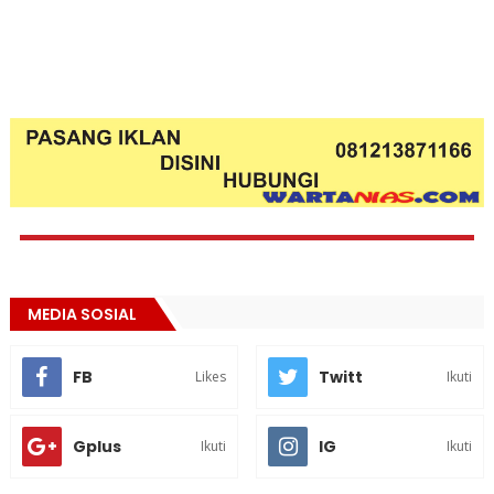
MEDIA SOSIAL
FB
Twitt
Likes
Ikuti
Gplus
IG
Ikuti
Ikuti