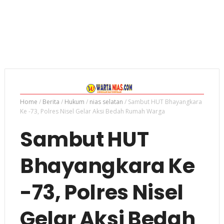
Home
/
Berita
/
Hukum
/
nias selatan
/
Sambut HUT Bhayangkara
Ke -73, Polres Nisel Gelar Aksi Bedah Rumah Warga
Sambut HUT
Bhayangkara Ke
-73, Polres Nisel
Gelar Aksi Bedah