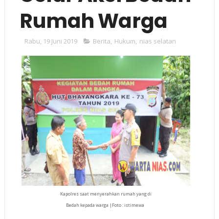
Rumah Warga
Rabu, 19 Juni 2019
Berita
,
Hukum
,
nias selatan
Kapolres saat menyerahkan rumah yang di
Bedah kepada warga |Foto : istimewa