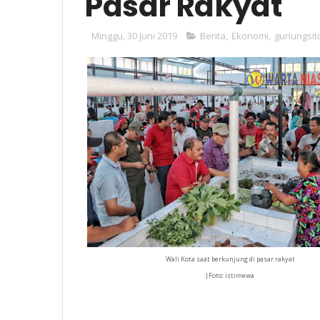
Pasar Rakyat
Minggu, 30 Juni 2019
Berita
,
Ekonomi
,
gunungsito
Wali Kota saat berkunjung di pasar rakyat
|Foto: istimewa