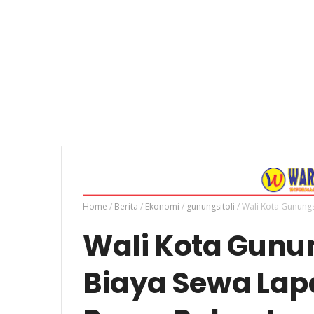
Home
/
Berita
/
Ekonomi
/
gunungsitoli
/
Wali Kota Gunungs
Wali Kota Gunun
Biaya Sewa Lap