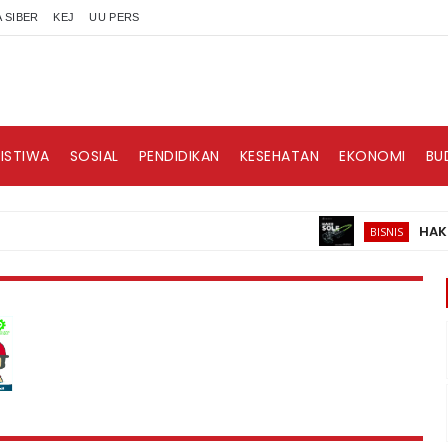
 SIBER
KEJ
UU PERS
RISTIWA
SOSIAL
PENDIDIKAN
KESEHATAN
EKONOMI
BU
HAKII, Bra
BISNIS