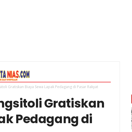
itoli Gratiskan Biaya Sewa Lapak Pedagang di Pasar Rakyat
gsitoli Gratiskan
ak Pedagang di