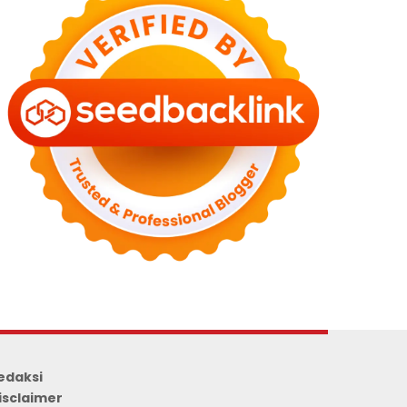
edaksi
isclaimer