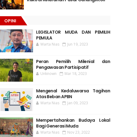
OPINI
LEGISLATOR MUDA DAN PEMILIH
PEMULA
Warta Nias
Jun 19, 2023
Peran Pemilih Milenial dan
Pengawasan Partisipatif
Unknown
Mar 18, 2023
Mengenal Kedaluwarsa Tagihan
Atas Beban APBN
Warta Nias
Jan 09, 2023
Mempertahankan Budaya Lokal
Bagi Generasi Muda
Warta Nias
Nov 23, 2022