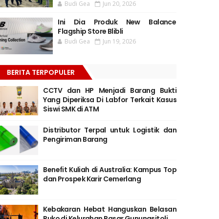
Budi Gea
Jun 20, 2026
Ini Dia Produk New Balance
Flagship Store Blibli
Budi Gea
Jun 19, 2026
BERITA TERPOPULER
CCTV dan HP Menjadi Barang Bukti
Yang Diperiksa Di Labfor Terkait Kasus
Siswi SMK di ATM
Distributor Terpal untuk Logistik dan
Pengiriman Barang
Benefit Kuliah di Australia: Kampus Top
dan Prospek Karir Cemerlang
Kebakaran Hebat Hanguskan Belasan
Ruko di Kelurahan Pasar Gunungsitoli