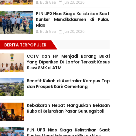
Budi Gea
Jun 23, 2026
PLN UP3 Nias Siaga Kelistrikan Saat
Kunker Mendikdasmen di Pulau
Nias
Budi Gea
Jun 20, 2026
BERITA TERPOPULER
CCTV dan HP Menjadi Barang Bukti
Yang Diperiksa Di Labfor Terkait Kasus
Siswi SMK di ATM
Benefit Kuliah di Australia: Kampus Top
dan Prospek Karir Cemerlang
Kebakaran Hebat Hanguskan Belasan
Ruko di Kelurahan Pasar Gunungsitoli
PLN UP3 Nias Siaga Kelistrikan Saat
Kunker Mendikdasmen di Pulau Nias