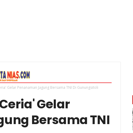
ria' Gelar Penanaman Jagung Bersama TNI Di Gunungsitoli
Ceria' Gelar
ung Bersama TNI