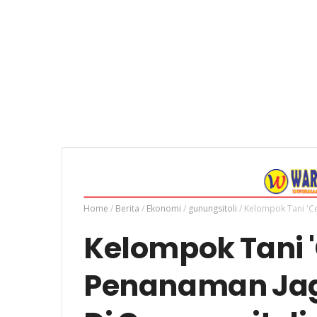
Home
/
Berita
/
Ekonomi
/
gunungsitoli
/
Kelompok Tani 'Ce
Kelompok Tani '
Penanaman Jag