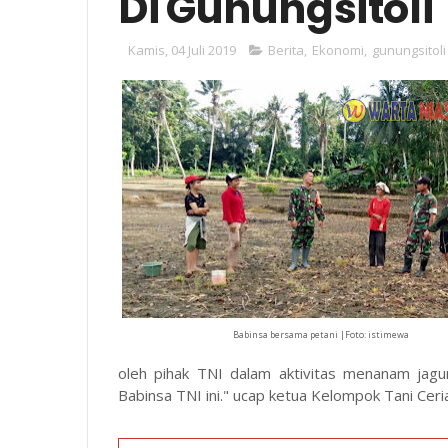
Di Gunungsitoli
Kamis, 04 Juli 2019
Berita
,
Ekonomi
,
gunungsitoli
Babinsa bersama petani |Foto: istimewa
oleh pihak TNI dalam aktivitas menanam jag
Babinsa TNI ini." ucap ketua Kelompok Tani Ceri