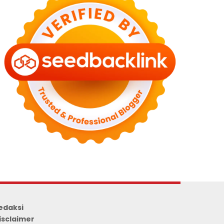
edaksi
isclaimer