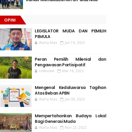
OPINI
LEGISLATOR MUDA DAN PEMILIH
PEMULA
Warta Nias
Jun 19, 2023
Peran Pemilih Milenial dan
Pengawasan Partisipatif
Unknown
Mar 18, 2023
Mengenal Kedaluwarsa Tagihan
Atas Beban APBN
Warta Nias
Jan 09, 2023
Mempertahankan Budaya Lokal
Bagi Generasi Muda
Warta Nias
Nov 23, 2022