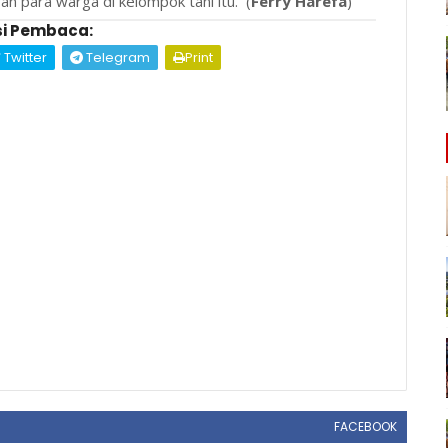
n para warga di kelompok tani itu. (
Ferry Harefa
)
i Pembaca:
Twitter
Telegram
Print
FACEBOOK