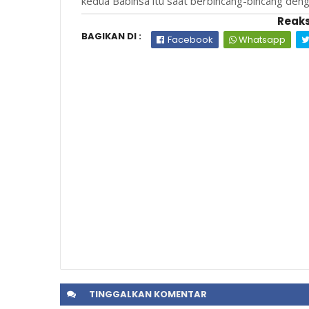
kedua Babinsa itu saat berbincang-bincang denga
Reaks
BAGIKAN DI :
Facebook
Whatsapp
TINGGALKAN
KOMENTAR