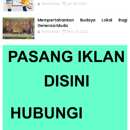
Warta Nias
Jan 09, 2023
Mempertahankan Budaya Lokal Bagi
Generasi Muda
Warta Nias
Nov 23, 2022