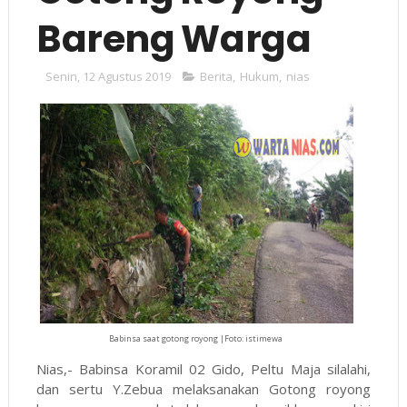
Bareng Warga
Senin, 12 Agustus 2019
Berita
,
Hukum
,
nias
Babinsa saat gotong royong |Foto: istimewa
Nias,- Babinsa Koramil 02 Gido, Peltu Maja silalahi,
dan sertu Y.Zebua melaksanakan Gotong royong