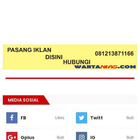
MEDIA SOSIAL
FB
Twitt
Likes
Ikuti
Gplus
IG
Ikuti
Ikuti