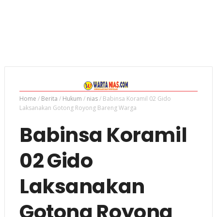
Home
/
Berita
/
Hukum
/
nias
/
Babinsa Koramil 02 Gido
Laksanakan Gotong Royong Bareng Warga
Babinsa Koramil
02 Gido
Laksanakan
Gotong Royong