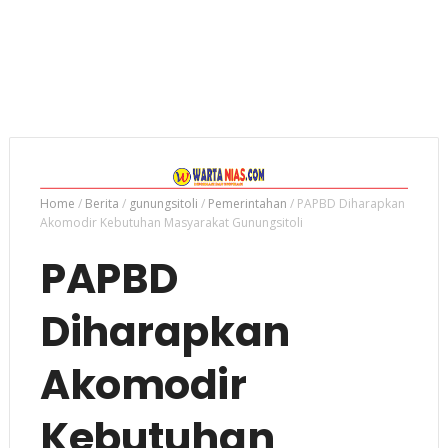
Home
/
Berita
/
gunungsitoli
/
Pemerintahan
/
PAPBD Diharapkan
Akomodir Kebutuhan Masyarakat Gunungsitoli
PAPBD
Diharapkan
Akomodir
Kebutuhan