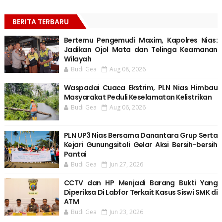
BERITA TERBARU
Bertemu Pengemudi Maxim, Kapolres Nias:
Jadikan Ojol Mata dan Telinga Keamanan
Wilayah
Budi Gea
Aug 08, 2026
Waspadai Cuaca Ekstrim, PLN Nias Himbau
Masyarakat Peduli Keselamatan Kelistrikan
Budi Gea
Aug 06, 2026
PLN UP3 Nias Bersama Danantara Grup Serta
Kejari Gunungsitoli Gelar Aksi Bersih-bersih
Pantai
Budi Gea
Jun 27, 2026
CCTV dan HP Menjadi Barang Bukti Yang
Diperiksa Di Labfor Terkait Kasus Siswi SMK di
ATM
Budi Gea
Jun 23, 2026