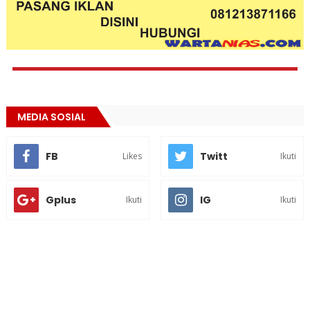
MEDIA SOSIAL
FB
Twitt
Likes
Ikuti
Gplus
IG
Ikuti
Ikuti