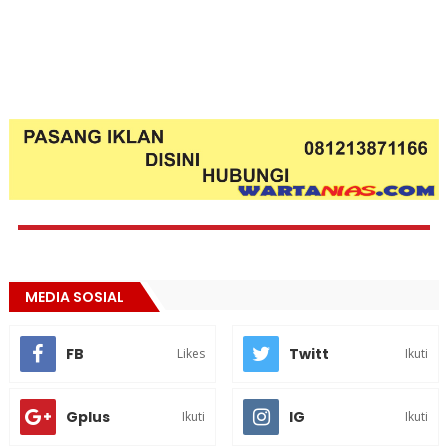
MEDIA SOSIAL
FB
Twitt
Likes
Ikuti
Gplus
IG
Ikuti
Ikuti