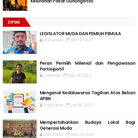
Kelurahan Pasar Gunungsitoli
OPINI
LEGISLATOR MUDA DAN PEMILIH PEMULA
Warta Nias
Jun 19, 2023
Peran Pemilih Milenial dan Pengawasan
Partisipatif
Unknown
Mar 18, 2023
Mengenal Kedaluwarsa Tagihan Atas Beban
APBN
Warta Nias
Jan 09, 2023
Mempertahankan Budaya Lokal Bagi
Generasi Muda
Warta Nias
Nov 23, 2022