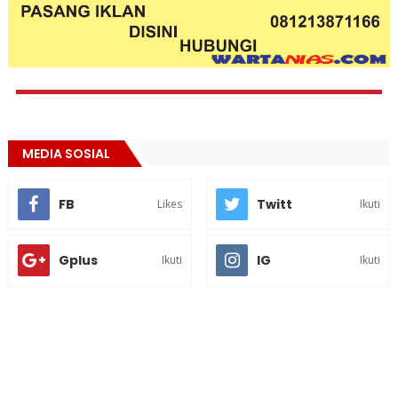
MEDIA SOSIAL
FB
Twitt
Likes
Ikuti
Gplus
IG
Ikuti
Ikuti