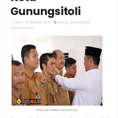
Gunungsitoli
Kamis, 10 Oktober 2019
Berita
,
gunungsitoli
,
Pemerintahan
Pelantikan PJ Kades |Foto: Budi Gea