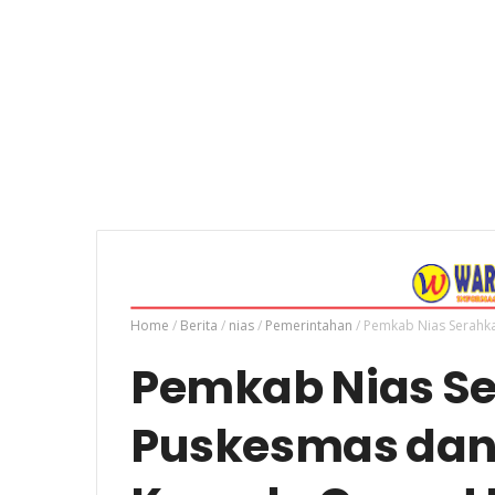
Home
/
Berita
/
nias
/
Pemerintahan
/
Pemkab Nias Serahk
Pemkab Nias S
Puskesmas dan 