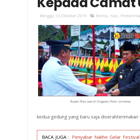
Kepada Camat 
Minggu, 13 Oktober 2019
Berita
,
nias
,
Pemerint
Bupati Nias saat di Ulugawo |Foto: istimewa
kedua gedung yang baru saja diserahterimakan 
BACA JUGA :
Penyabar Nakhe Gelar Festival 