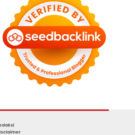
edaksi
isclaimer