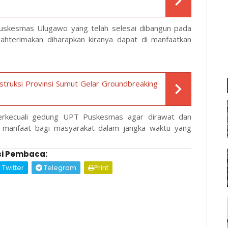
kesmas Ulugawo yang telah selesai dibangun pada
erahterimakan diharapkan kiranya dapat di manfaatkan
struksi Provinsi Sumut Gelar Groundbreaking
terkecuali gedung UPT Puskesmas agar dirawat dan
n manfaat bagi masyarakat dalam jangka waktu yang
)
i Pembaca:
Twitter
Telegram
Print