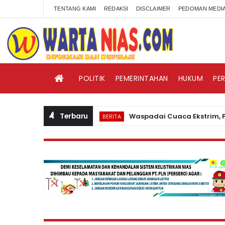
TENTANG KAMI
REDAKSI
DISCLAIMER
PEDOMAN MEDIA
POLITIK
PEMERINTAHAN
HUKUM
PE
Terbaru
Waspadai Cuaca Ekstrim, PLN Nia
BERITA