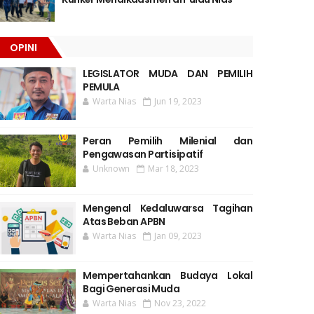
OPINI
LEGISLATOR MUDA DAN PEMILIH
PEMULA
Warta Nias
Jun 19, 2023
Peran Pemilih Milenial dan
Pengawasan Partisipatif
Unknown
Mar 18, 2023
Mengenal Kedaluwarsa Tagihan
Atas Beban APBN
Warta Nias
Jan 09, 2023
Mempertahankan Budaya Lokal
Bagi Generasi Muda
Warta Nias
Nov 23, 2022