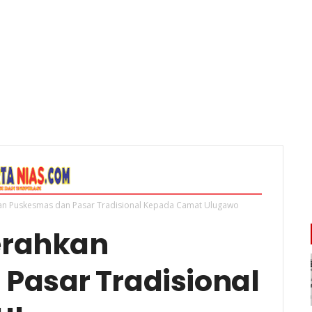
an Puskesmas dan Pasar Tradisional Kepada Camat Ulugawo
erahkan
Pasar Tradisional