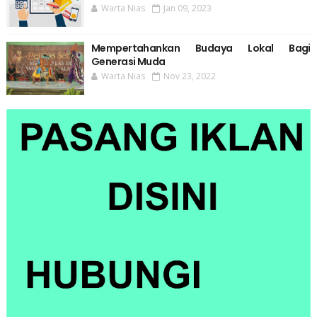
Warta Nias
Jan 09, 2023
Mempertahankan Budaya Lokal Bagi
Generasi Muda
Warta Nias
Nov 23, 2022