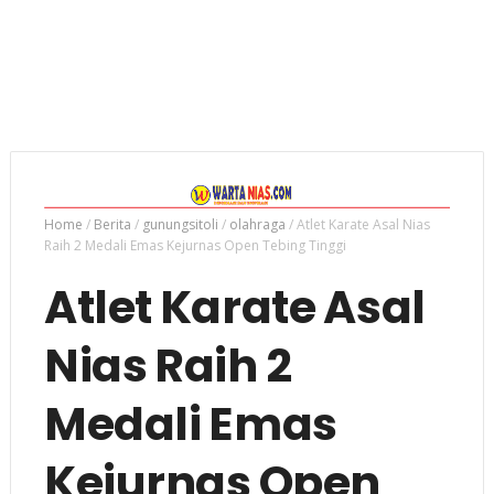
Home
/
Berita
/
gunungsitoli
/
olahraga
/
Atlet Karate Asal Nias
Raih 2 Medali Emas Kejurnas Open Tebing Tinggi
Atlet Karate Asal
Nias Raih 2
Medali Emas
Kejurnas Open