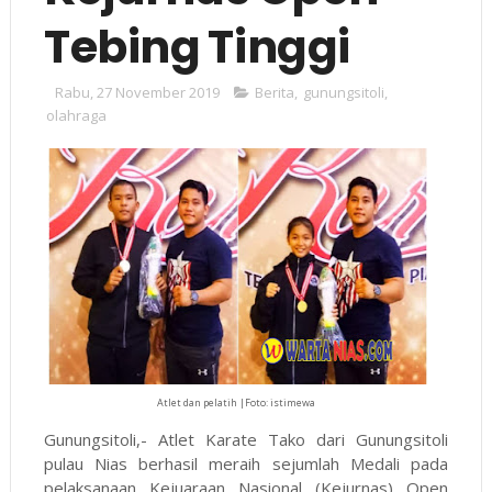
Tebing Tinggi
Rabu, 27 November 2019
Berita
,
gunungsitoli
,
olahraga
Atlet dan pelatih |Foto: istimewa
Gunungsitoli,- Atlet Karate Tako dari Gunungsitoli
pulau Nias berhasil meraih sejumlah Medali pada
pelaksanaan Kejuaraan Nasional (Kejurnas) Open