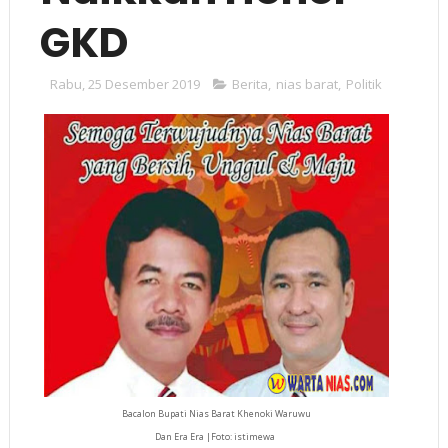
GKD
Rabu, 25 Desember 2019
Berita
,
nias barat
,
Politik
Bacalon Bupati Nias Barat Khenoki Waruwu
Dan Era Era |Foto: istimewa