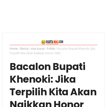
Home
/
Berita
/
nias barat
/
Politik
/
Bacalon Bupati Khenoki: Jika
Terpilih Kita Akan Naikkan Honor GKD
Bacalon Bupati
Khenoki: Jika
Terpilih Kita Akan
Naikkan Honor