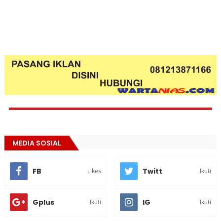
MEDIA SOSIAL
FB
Twitt
Likes
Ikuti
Gplus
IG
Ikuti
Ikuti