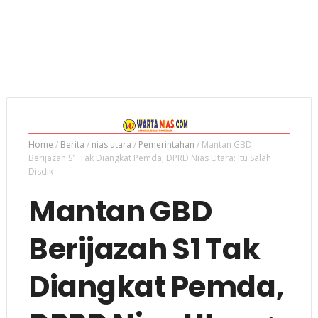
Home
/
Berita
/
nias utara
/
Pemerintahan
/
Mantan GBD
Berijazah S1 Tak Diangkat Pemda, DPRD Nias Utara: Itu Salah
Disdik
Mantan GBD
Berijazah S1 Tak
Diangkat Pemda,