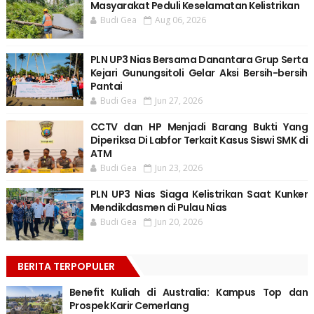
Masyarakat Peduli Keselamatan Kelistrikan
Budi Gea
Aug 06, 2026
PLN UP3 Nias Bersama Danantara Grup Serta
Kejari Gunungsitoli Gelar Aksi Bersih-bersih
Pantai
Budi Gea
Jun 27, 2026
CCTV dan HP Menjadi Barang Bukti Yang
Diperiksa Di Labfor Terkait Kasus Siswi SMK di
ATM
Budi Gea
Jun 23, 2026
PLN UP3 Nias Siaga Kelistrikan Saat Kunker
Mendikdasmen di Pulau Nias
Budi Gea
Jun 20, 2026
BERITA TERPOPULER
Benefit Kuliah di Australia: Kampus Top dan
Prospek Karir Cemerlang