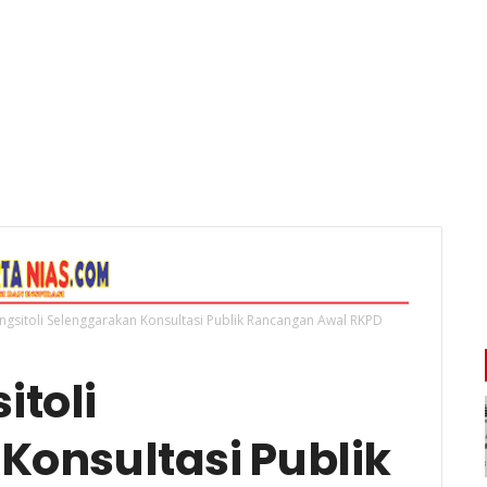
sitoli Selenggarakan Konsultasi Publik Rancangan Awal RKPD
toli
Konsultasi Publik