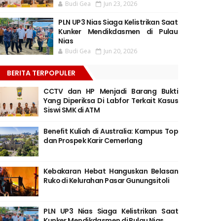
Budi Gea
Jun 23, 2026
PLN UP3 Nias Siaga Kelistrikan Saat
Kunker Mendikdasmen di Pulau
Nias
Budi Gea
Jun 20, 2026
BERITA TERPOPULER
CCTV dan HP Menjadi Barang Bukti
Yang Diperiksa Di Labfor Terkait Kasus
Siswi SMK di ATM
Benefit Kuliah di Australia: Kampus Top
dan Prospek Karir Cemerlang
Kebakaran Hebat Hanguskan Belasan
Ruko di Kelurahan Pasar Gunungsitoli
PLN UP3 Nias Siaga Kelistrikan Saat
Kunker Mendikdasmen di Pulau Nias