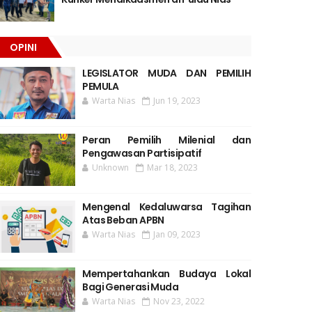
OPINI
LEGISLATOR MUDA DAN PEMILIH
PEMULA
Warta Nias
Jun 19, 2023
Peran Pemilih Milenial dan
Pengawasan Partisipatif
Unknown
Mar 18, 2023
Mengenal Kedaluwarsa Tagihan
Atas Beban APBN
Warta Nias
Jan 09, 2023
Mempertahankan Budaya Lokal
Bagi Generasi Muda
Warta Nias
Nov 23, 2022