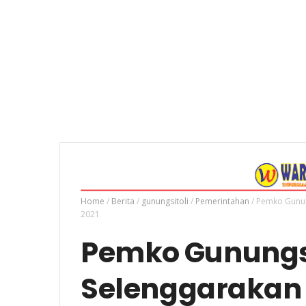
Home
/
Berita
/
gunungsitoli
/
Pemerintahan
/
Pemko Gunung
2021
Pemko Gunungsi
Selenggarakan 