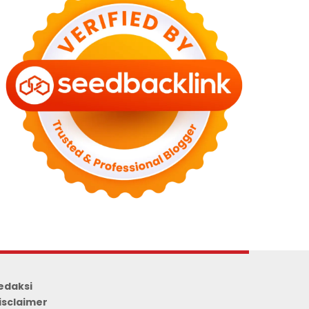
edaksi
isclaimer