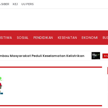
 SIBER
KEJ
UU PERS
RISTIWA
SOSIAL
PENDIDIKAN
KESEHATAN
EKONOMI
BU
Masyarakat Peduli Keselamatan Kelistrikan
H
BISNIS