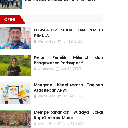
OPINI
LEGISLATOR MUDA DAN PEMILIH
PEMULA
Warta Nias
Jun 19, 2023
Peran Pemilih Milenial dan
Pengawasan Partisipatif
Unknown
Mar 18, 2023
Mengenal Kedaluwarsa Tagihan
Atas Beban APBN
Warta Nias
Jan 09, 2023
Mempertahankan Budaya Lokal
Bagi Generasi Muda
Warta Nias
Nov 23, 2022