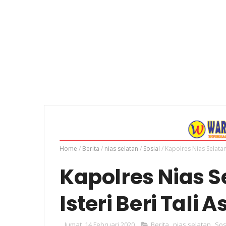
Home
/
Berita
/
nias selatan
/
Sosial
/
Kapolres Nias Selatan
Kapolres Nias 
Isteri Beri Tali 
Jumat, 14 Februari 2020
Berita
,
nias selatan
,
Sos