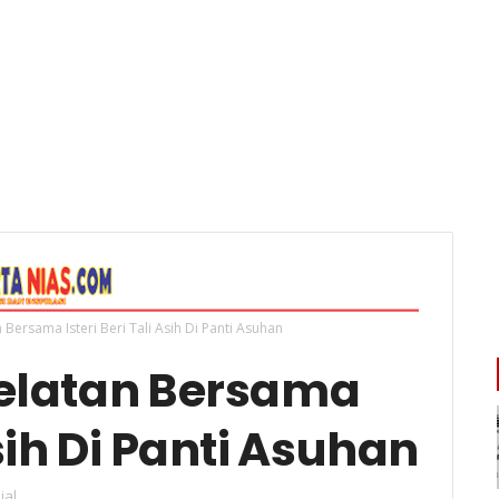
 Bersama Isteri Beri Tali Asih Di Panti Asuhan
Selatan Bersama
Asih Di Panti Asuhan
ial