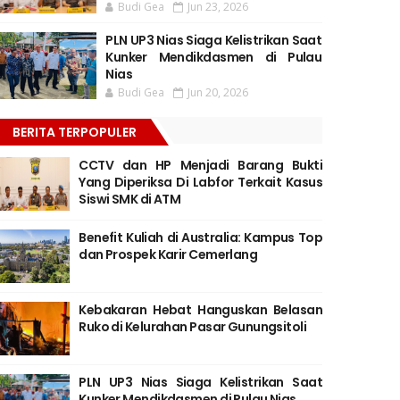
Budi Gea
Jun 23, 2026
PLN UP3 Nias Siaga Kelistrikan Saat
Kunker Mendikdasmen di Pulau
Nias
Budi Gea
Jun 20, 2026
BERITA TERPOPULER
CCTV dan HP Menjadi Barang Bukti
Yang Diperiksa Di Labfor Terkait Kasus
Siswi SMK di ATM
Benefit Kuliah di Australia: Kampus Top
dan Prospek Karir Cemerlang
Kebakaran Hebat Hanguskan Belasan
Ruko di Kelurahan Pasar Gunungsitoli
PLN UP3 Nias Siaga Kelistrikan Saat
Kunker Mendikdasmen di Pulau Nias