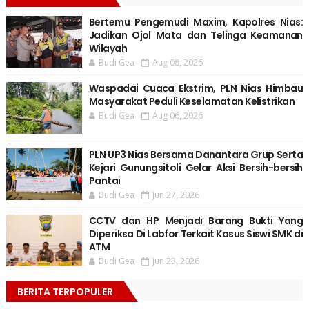
Bertemu Pengemudi Maxim, Kapolres Nias:
Jadikan Ojol Mata dan Telinga Keamanan
Wilayah
Budi Gea
Aug 08, 2026
Waspadai Cuaca Ekstrim, PLN Nias Himbau
Masyarakat Peduli Keselamatan Kelistrikan
Budi Gea
Aug 06, 2026
PLN UP3 Nias Bersama Danantara Grup Serta
Kejari Gunungsitoli Gelar Aksi Bersih-bersih
Pantai
Budi Gea
Jun 27, 2026
CCTV dan HP Menjadi Barang Bukti Yang
Diperiksa Di Labfor Terkait Kasus Siswi SMK di
ATM
Budi Gea
Jun 23, 2026
BERITA TERPOPULER