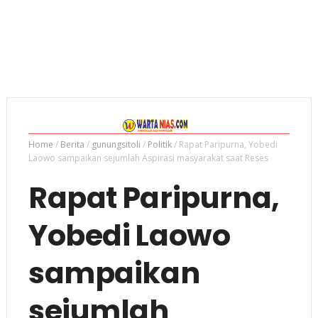
Home
/
Berita
/
gunungsitoli
/
Politik
/
Rapat Paripurna, Yobedi
Laowo sampaikan sejumlah Aspirasi masyarakat saat Reses
Rapat Paripurna,
Yobedi Laowo
sampaikan
sejumlah