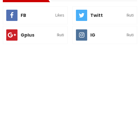
FB
Twitt
Likes
Ikuti
Gplus
IG
Ikuti
Ikuti