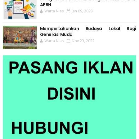
APBN
Warta Nias
Jan 09, 2023
Mempertahankan Budaya Lokal Bagi
Generasi Muda
Warta Nias
Nov 23, 2022