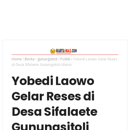
Home
/
Berita
/
gunungsitoli
/
Politik
/
Yobedi Laowo Gelar Reses
di Desa Sifalaete Gunungsitoli Idanoi
Yobedi Laowo
Gelar Reses di
Desa Sifalaete
Gunungsitoli