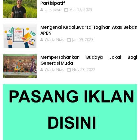
Partisipatif
Unknown
Mar 18, 2023
Mengenal Kedaluwarsa Tagihan Atas Beban
APBN
Warta Nias
Jan 09, 2023
Mempertahankan Budaya Lokal Bagi
Generasi Muda
Warta Nias
Nov 23, 2022