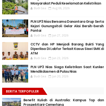
Masyarakat Peduli Keselamatan Kelistrikan
Budi Gea
Aug 06, 2026
PLN UP3 Nias Bersama Danantara Grup Serta
Kejari Gunungsitoli Gelar Aksi Bersih-bersih
Pantai
Budi Gea
Jun 27, 2026
CCTV dan HP Menjadi Barang Bukti Yang
Diperiksa Di Labfor Terkait Kasus Siswi SMK di
ATM
Budi Gea
Jun 23, 2026
PLN UP3 Nias Siaga Kelistrikan Saat Kunker
Mendikdasmen di Pulau Nias
Budi Gea
Jun 20, 2026
BERITA TERPOPULER
Benefit Kuliah di Australia: Kampus Top dan
Prospek Karir Cemerlang