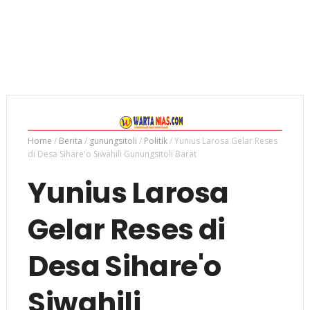
Home
/
Berita
/
gunungsitoli
/
Politik
/
Yunius Larosa Gelar Reses
di Desa Sihare'o Siwahili Gunungsitoli Barat
Yunius Larosa
Gelar Reses di
Desa Sihare'o
Siwahili