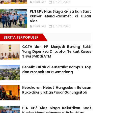
Budi Gea
Jun 23, 2026
PLN UP3 Nias Siaga Kelistrikan Saat
Kunker Mendikdasmen di Pulau
Nias
Budi Gea
Jun 20, 2026
BERITA TERPOPULER
CCTV dan HP Menjadi Barang Bukti
Yang Diperiksa Di Labfor Terkait Kasus
Siswi SMK di ATM
Benefit Kuliah di Australia: Kampus Top
dan Prospek Karir Cemerlang
Kebakaran Hebat Hanguskan Belasan
Ruko di Kelurahan Pasar Gunungsitoli
PLN UP3 Nias Siaga Kelistrikan Saat
Kunker Mendikdasmen di Pulau Nias