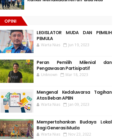
OPINI
LEGISLATOR MUDA DAN PEMILIH
PEMULA
Warta Nias
Jun 19, 2023
Peran Pemilih Milenial dan
Pengawasan Partisipatif
Unknown
Mar 18, 2023
Mengenal Kedaluwarsa Tagihan
Atas Beban APBN
Warta Nias
Jan 09, 2023
Mempertahankan Budaya Lokal
Bagi Generasi Muda
Warta Nias
Nov 23, 2022