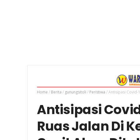
Home
/
Berita
/
gunungsitoli
/
Peristiwa
/
Antisipasi Covid-
Antisipasi Covi
Ruas Jalan Di K