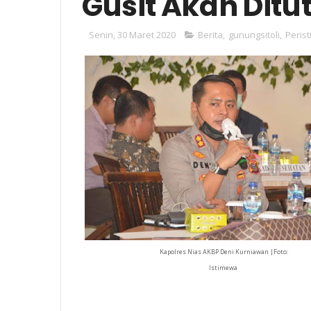
Gusit Akan Ditu
Senin, 30 Maret 2020
Berita
,
gunungsitoli
,
Peris
Kapolres Nias AKBP Deni Kurniawan |Foto:
Istimewa