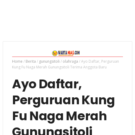
Home
/
Berita
/
gunungsitoli
/
olahraga
/
Ayo Daftar, Perguruan
Kung Fu Naga Merah Gunungsitoli Terima Anggota Baru
Ayo Daftar,
Perguruan Kung
Fu Naga Merah
Gunungsitoli