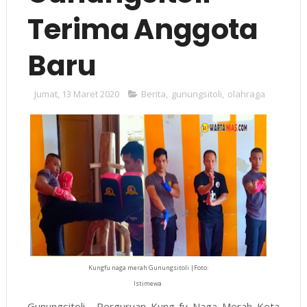
Terima Anggota
Baru
Jumat, 13 Maret 2020
Berita
,
gunungsitoli
,
olahraga
Kungfu naga merah Gunungsitoli |Foto:
Istimewa
Gunungsitoli,- Perguruan Kung fu Naga Merah Kota