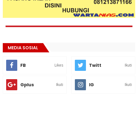
MEDIA SOSIAL
FB
Twitt
Likes
Ikuti
Gplus
IG
Ikuti
Ikuti