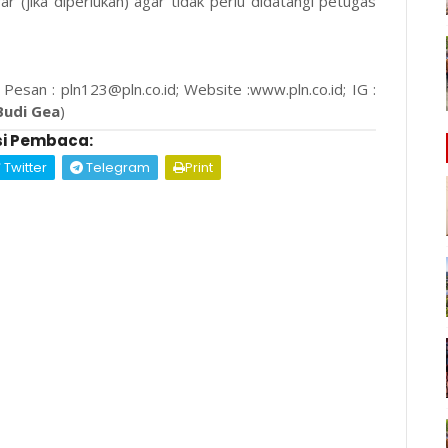
 (jika diperlukan) agar tidak perlu didatangi petugas
esan : pln123@pln.co.id; Website :www.pln.co.id; IG :
Budi Gea
)
i Pembaca:
Twitter
Telegram
Print