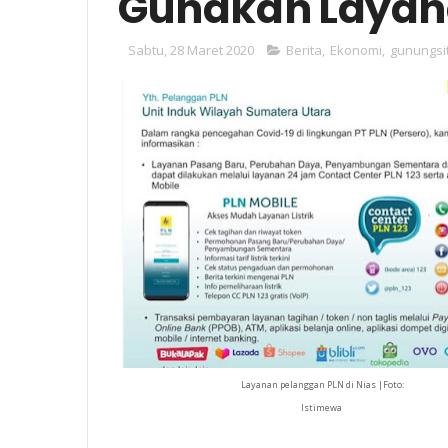
Gunakan Layan
Sabtu, 28 Maret 2020
Berita
,
Ekonomi
,
gunungsit
Layanan pelanggan PLN di Nias |Foto:
Istimewa