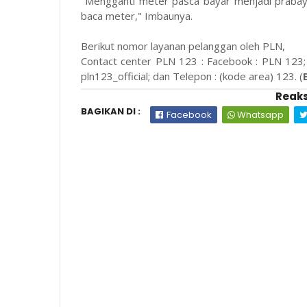
"Mengganti meter pasca bayar menjadi prabayar
baca meter," Imbaunya.
Berikut nomor layanan pelanggan oleh PLN,
Contact center PLN 123 : Facebook : PLN 123; P
pln123_official; dan Telepon : (kode area) 123. (
Reaks
BAGIKAN DI :
Facebook
Whatsapp