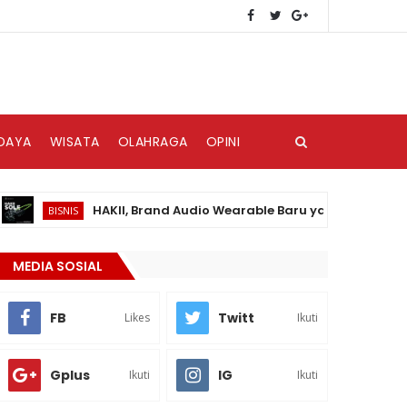
DAYA
WISATA
OLAHRAGA
OPINI
HAKII, Brand Audio Wearable Baru yang Hadir di Pasar I
BISNIS
MEDIA SOSIAL
FB
Twitt
Likes
Ikuti
Gplus
IG
Ikuti
Ikuti