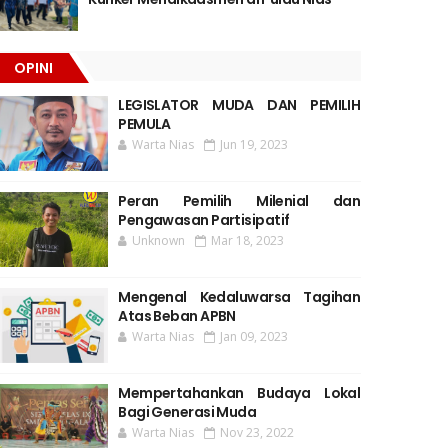
OPINI
LEGISLATOR MUDA DAN PEMILIH
PEMULA
Warta Nias
Jun 19, 2023
Peran Pemilih Milenial dan
Pengawasan Partisipatif
Unknown
Mar 18, 2023
Mengenal Kedaluwarsa Tagihan
Atas Beban APBN
Warta Nias
Jan 09, 2023
Mempertahankan Budaya Lokal
Bagi Generasi Muda
Warta Nias
Nov 23, 2022