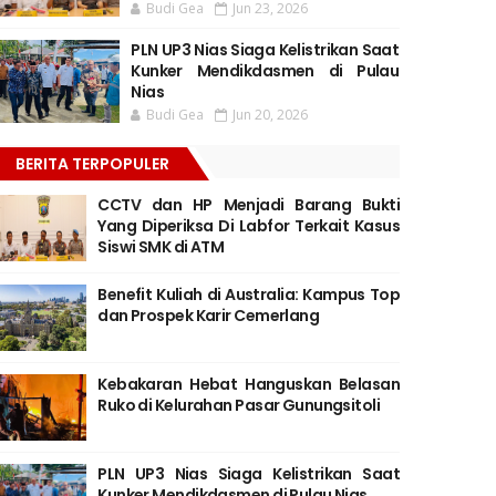
Budi Gea
Jun 23, 2026
PLN UP3 Nias Siaga Kelistrikan Saat
Kunker Mendikdasmen di Pulau
Nias
Budi Gea
Jun 20, 2026
BERITA TERPOPULER
CCTV dan HP Menjadi Barang Bukti
Yang Diperiksa Di Labfor Terkait Kasus
Siswi SMK di ATM
Benefit Kuliah di Australia: Kampus Top
dan Prospek Karir Cemerlang
Kebakaran Hebat Hanguskan Belasan
Ruko di Kelurahan Pasar Gunungsitoli
PLN UP3 Nias Siaga Kelistrikan Saat
Kunker Mendikdasmen di Pulau Nias