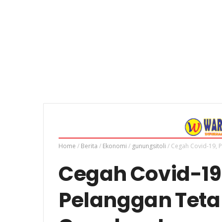
Home
/
Berita
/
Ekonomi
/
gunungsitoli
/
Cegah Covid-19, 
Cegah Covid-19,
Pelanggan Tet