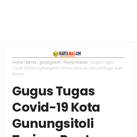
Home
/
Berita
/
gunungsitoli
/
Pemerintahan
/
Gugus Tugas
Covid-19 Kota Gunungsitoli Terima Bantuan Dari Lembaga Saab
Shares
Gugus Tugas
Covid-19 Kota
Gunungsitoli