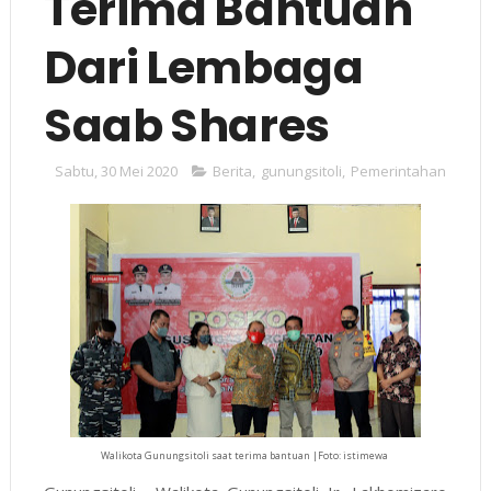
Terima Bantuan
Dari Lembaga
Saab Shares
Sabtu, 30 Mei 2020
Berita
,
gunungsitoli
,
Pemerintahan
Walikota Gunungsitoli saat terima bantuan |Foto: istimewa