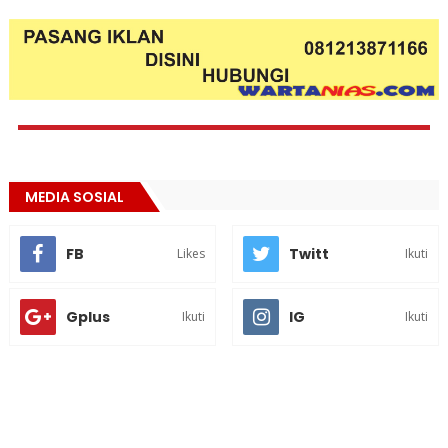
MEDIA SOSIAL
FB
Twitt
Likes
Ikuti
Gplus
IG
Ikuti
Ikuti