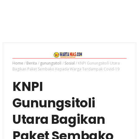
Home
/
Berita
/
gunungsitoli
/
Sosial
/
KNPI Gunungsitoli Utara
Bagikan Paket Sembako Kepada Warga Terdampak Covid-19
KNPI
Gunungsitoli
Utara Bagikan
Paket Sembako