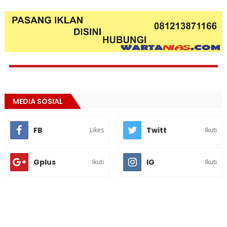
MEDIA SOSIAL
FB
Twitt
Likes
Ikuti
Gplus
IG
Ikuti
Ikuti