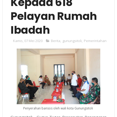
Kepada 618
Pelayan Rumah
Ibadah
Kamis, 07 Mei 2020
Berita
,
gunungsitoli
,
Pemerintahan
Penyerahan bansos oleh wali kota Gunungsitoli