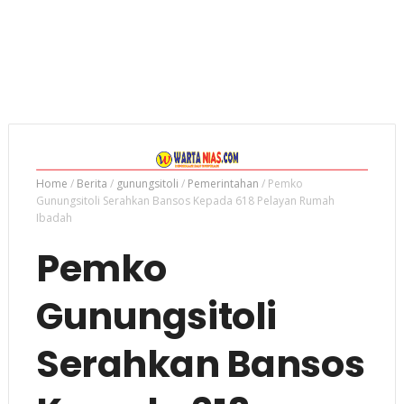
Home
/
Berita
/
gunungsitoli
/
Pemerintahan
/
Pemko
Gunungsitoli Serahkan Bansos Kepada 618 Pelayan Rumah
Ibadah
Pemko
Gunungsitoli
Serahkan Bansos