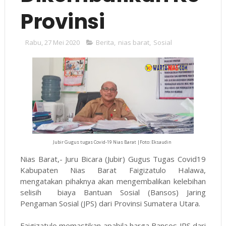
Provinsi
Rabu, 27 Mei 2020
Berita
,
nias barat
,
Sosial
Jubir Gugus tugas Covid-19 Nias Barat |Foto: Eksaudin
Nias Barat,- Juru Bicara (Jubir) Gugus Tugas Covid19
Kabupaten Nias Barat Faigizatulo Halawa,
mengatakan pihaknya akan mengembalikan kelebihan
selisih biaya Bantuan Sosial (Bansos) Jaring
Pengaman Sosial (JPS) dari Provinsi Sumatera Utara.
Faigizatulo memastikan apabila harga Bansos JPS dari