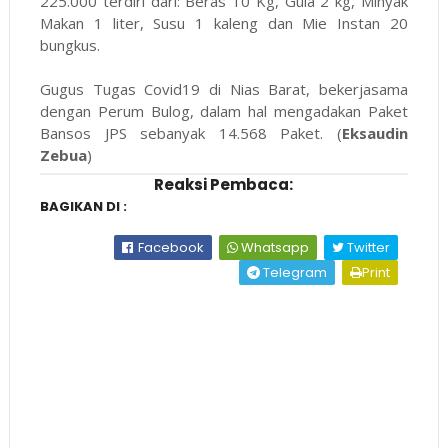
225.000 terdiri dari: Beras 10 Kg, Gula 2 kg, Minyak
Makan 1 liter, Susu 1 kaleng dan Mie Instan 20
bungkus.
Gugus Tugas Covid19 di Nias Barat, bekerjasama
dengan Perum Bulog, dalam hal mengadakan Paket
Bansos JPS sebanyak 14.568 Paket. (
Eksaudin
Zebua
)
Reaksi Pembaca:
BAGIKAN DI :
Facebook
Whatsapp
Twitter
Telegram
Print