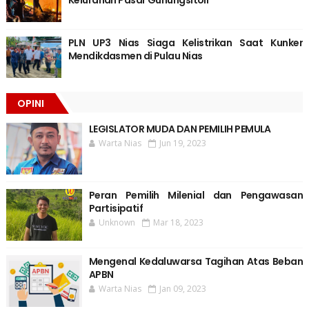
Kelurahan Pasar Gunungsitoli
PLN UP3 Nias Siaga Kelistrikan Saat Kunker
Mendikdasmen di Pulau Nias
OPINI
LEGISLATOR MUDA DAN PEMILIH PEMULA
Warta Nias
Jun 19, 2023
Peran Pemilih Milenial dan Pengawasan
Partisipatif
Unknown
Mar 18, 2023
Mengenal Kedaluwarsa Tagihan Atas Beban
APBN
Warta Nias
Jan 09, 2023